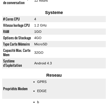
12 hours
de conversation
Systeme
# Cores CPU
4
Vitesse horloge CPU
1.2 GHz
RAM
1GO
Options de Stockage
4GO
Type Carte Mémoire
MicroSD
Capacité Max. Carte
32GO
Mem
Système
Android 4.3
d'Exploitation
Reseau
GPRS
Propriétés Modem
EDGE
b