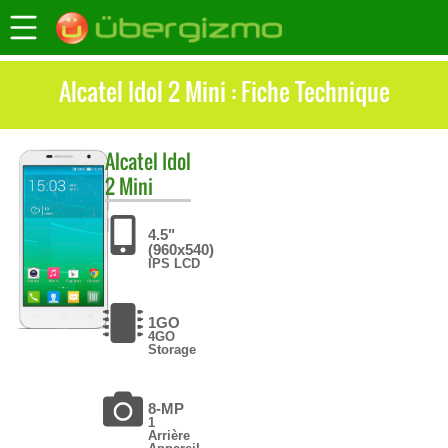
Alcatel Idol 2 Mini : Fiche Technique
Alcatel
Idol
2 Mini
4.5"
(960x540)
IPS LCD
1GO
4GO
Storage
8-MP
1
Arrière