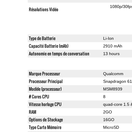
1080p/30fp
Résolutions Vidéo
Type de Batterie
Li-Ion
Capacité Batterie (mAh)
2910 mAh
Autonomie en temps de conversation
13 hours
Marque Processeur
Qualcomm
Processeur Principal
Snapdragon 6
Modèle (processeur)
MSM8939
# Cores CPU
8
Vitesse horloge CPU
quad-core 1.5 
RAM
2GO
Options de Stockage
16GO
Type Carte Mémoire
MicroSD