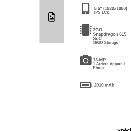
5.5" (1920x1080)
IPS LCD
2GO
Snapdragon 615
SoC
16GO Storage
13-MP
1 Arrière Appareil
Photo
2910 mAh
Spéci