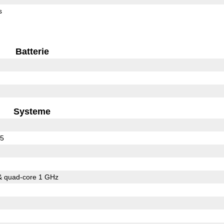
s
Batterie
Systeme
15
& quad-core 1 GHz