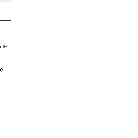
 IP.
se