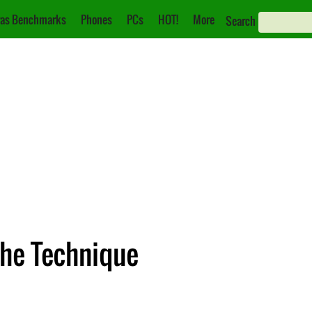
as Benchmarks
Phones
PCs
HOT!
More
Search
iche Technique