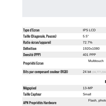
Type d'Ecran
IPS LCD
Taille (Diagonale, Pouces)
5.5"
Ratio écran/appareil
72.7%
Définition
1920x1080
Densité (PPP)
401 PPP
Multitouch
Propriété Ecran
Bits par composant couleur (RGB)
24 bit
(16,777,216
Mégapixel
13-MP
Taille Capteur
Small
Flash
phot
APN Propriétés Hardware