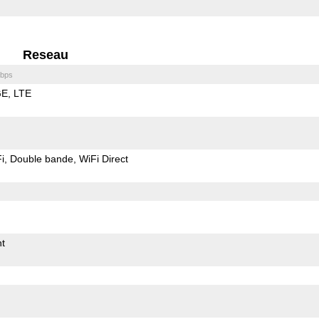
Reseau
bps
GE
LTE
i
Double bande
WiFi Direct
t