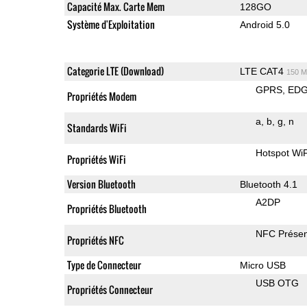
Capacité Max. Carte Mem
128GO
Système d'Exploitation
Android 5.0
Categorie LTE (Download)
LTE CAT4
150 M
GPRS
ED
Propriétés Modem
a
b
g
n
Standards WiFi
Hotspot WiF
Propriétés WiFi
Version Bluetooth
Bluetooth 4.1
A2DP
Propriétés Bluetooth
NFC Présen
Propriétés NFC
Type de Connecteur
Micro USB
USB OTG
Propriétés Connecteur