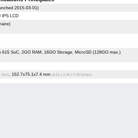
unched 2015-03-01)
0 IPS LCD
maire)
n 615 SoC
2GO RAM
16GO Storage
MicroSD (128GO max.)
g
, 152.7x75.1x7.4 mm
(5oz)
(6.01 x 2.96 x 0.29 inches)