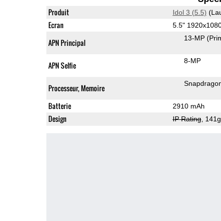
Produit
Idol 3 (5.5)
(La
Ecran
5.5" 1920x108
13-MP
(Pri
APN Principal
8-MP
APN Selfie
Snapdrago
Processeur, Memoire
Batterie
2910 mAh
Design
IP Rating
, 141