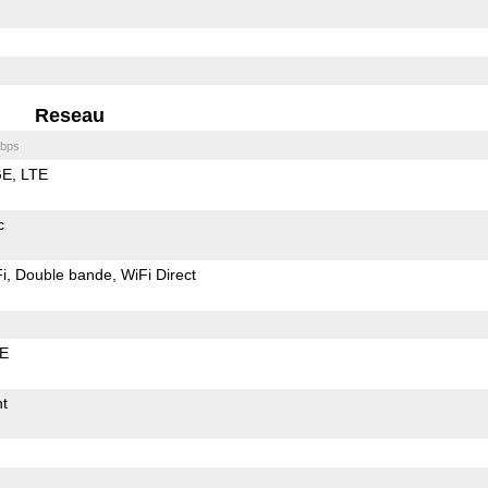
Reseau
bps
GE
LTE
c
i
Double bande
WiFi Direct
LE
t