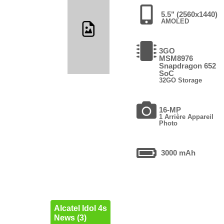
5.5" (2560x1440)
AMOLED
3GO
MSM8976
Snapdragon 652
SoC
32GO Storage
16-MP
1 Arrière Appareil
Photo
3000 mAh
Alcatel Idol 4s
News (3)