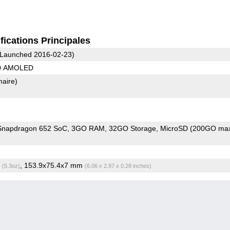
fications Principales
Launched 2016-02-23)
40 AMOLED
maire)
napdragon 652 SoC
3GO RAM
32GO Storage
MicroSD (200GO max
g
, 153.9x75.4x7 mm
(5.3oz)
(6.06 x 2.97 x 0.28 inches)