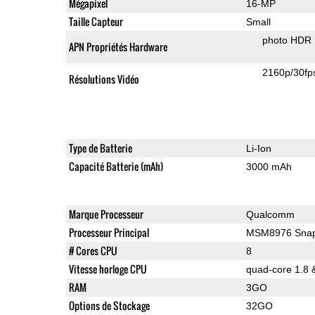
Mégapixel
16-MP
Taille Capteur
Small
photo HDR
APN Propriétés Hardware
2160p/30fp
Résolutions Vidéo
Type de Batterie
Li-Ion
Capacité Batterie (mAh)
3000 mAh
Marque Processeur
Qualcomm
Processeur Principal
MSM8976 Snap
# Cores CPU
8
Vitesse horloge CPU
quad-core 1.8 
RAM
3GO
Options de Stockage
32GO