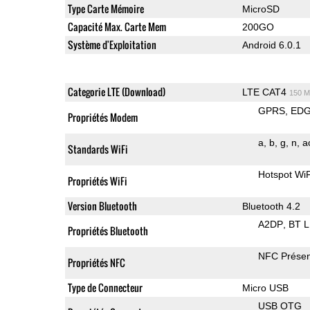
Type Carte Mémoire
MicroSD
Capacité Max. Carte Mem
200GO
Système d'Exploitation
Android 6.0.1
Categorie LTE (Download)
LTE CAT4
150 M
GPRS
ED
Propriétés Modem
a
b
g
n
a
Standards WiFi
Hotspot WiF
Propriétés WiFi
Version Bluetooth
Bluetooth 4.2
A2DP
BT 
Propriétés Bluetooth
NFC Présen
Propriétés NFC
Type de Connecteur
Micro USB
USB OTG