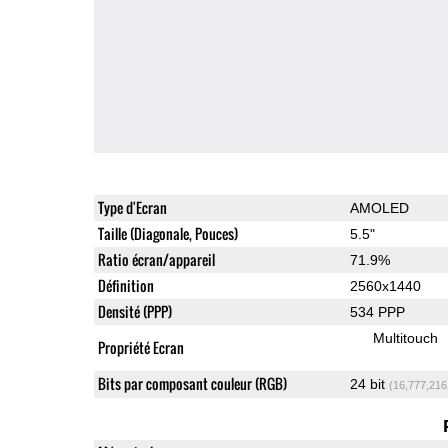
Type d'Ecran
AMOLED
Taille (Diagonale, Pouces)
5.5"
Ratio écran/appareil
71.9%
Définition
2560x1440
Densité (PPP)
534 PPP
Multitouch
Propriété Ecran
Bits par composant couleur (RGB)
24 bit
(16,777,216