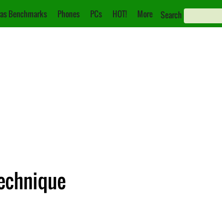
as Benchmarks
Phones
PCs
HOT!
More
Search
Technique