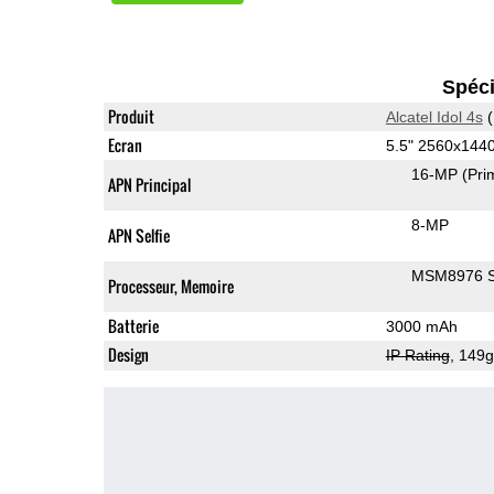
Spéci
Produit
Alcatel Idol 4s
(
Ecran
5.5" 2560x14
16-MP
(Pri
APN Principal
8-MP
APN Selfie
MSM8976 S
Processeur, Memoire
Batterie
3000 mAh
Design
IP Rating
, 149