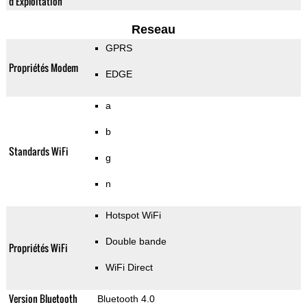
d'Exploitation
Reseau
GPRS
Propriétés Modem
EDGE
a
b
Standards WiFi
g
n
Hotspot WiFi
Double bande
Propriétés WiFi
WiFi Direct
Version Bluetooth
Bluetooth 4.0