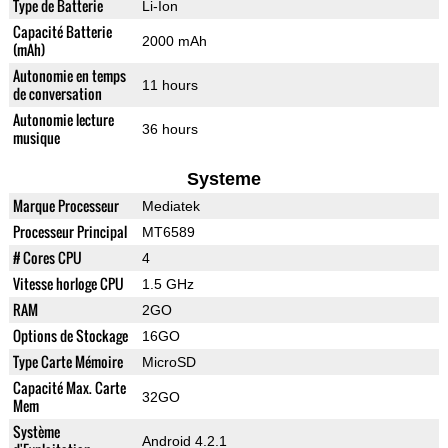
Type de Batterie
Li-Ion
Capacité Batterie
2000 mAh
(mAh)
Autonomie en temps
11 hours
de conversation
Autonomie lecture
36 hours
musique
Systeme
Marque Processeur
Mediatek
Processeur Principal
MT6589
# Cores CPU
4
Vitesse horloge CPU
1.5 GHz
RAM
2GO
Options de Stockage
16GO
Type Carte Mémoire
MicroSD
Capacité Max. Carte
32GO
Mem
Système
Android 4.2.1