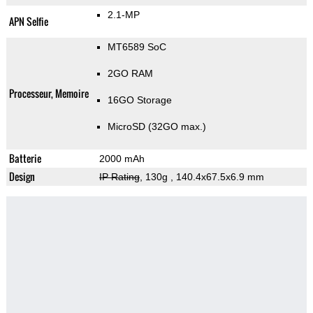
2.1-MP
APN Selfie
MT6589 SoC
2GO RAM
Processeur, Memoire
16GO Storage
MicroSD (32GO max.)
Batterie
2000 mAh
Design
IP Rating
, 130g
, 140.4x67.5x6.9 mm