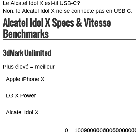
Le Alcatel Idol X est-til USB-C?
Non, le Alcatel Idol X ne se connecte pas en USB C.
Alcatel Idol X Specs & Vitesse
Benchmarks
3dMark Unlimited
Plus élevé = meilleur
Apple iPhone X
LG X Power
Alcatel Idol X
0
10000
20000
30000
40000
50000
60000
70