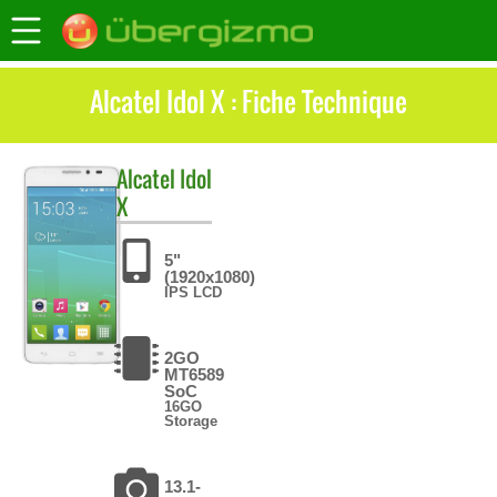
Alcatel Idol X : Fiche Technique
Alcatel
Idol
X
5"
(1920x1080)
IPS LCD
2GO
MT6589
SoC
16GO
Storage
13.1-