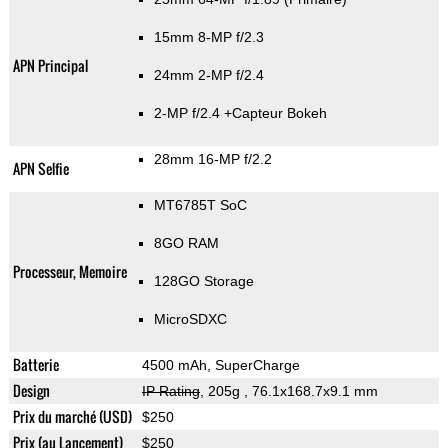
15mm 8-MP f/2.3
APN Principal
24mm 2-MP f/2.4
2-MP f/2.4
+Capteur Bokeh
28mm 16-MP f/2.2
APN Selfie
MT6785T SoC
8GO RAM
Processeur, Memoire
128GO Storage
MicroSDXC
Batterie
4500 mAh, SuperCharge
Design
IP Rating
, 205g
, 76.1x168.7x9.1 mm
Prix du marché (USD)
$250
Prix (au Lancement)
$250