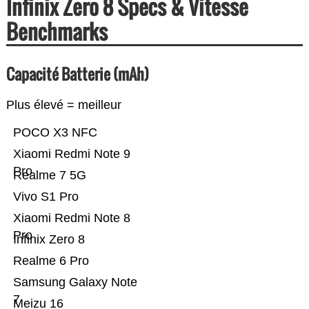
Infinix Zero 8 Specs & Vitesse
Benchmarks
Capacité Batterie (mAh)
Plus élevé = meilleur
POCO X3 NFC
Xiaomi Redmi Note 9
Pro
Realme 7 5G
Vivo S1 Pro
Xiaomi Redmi Note 8
Pro
Infinix Zero 8
Realme 6 Pro
Samsung Galaxy Note
7
Meizu 16