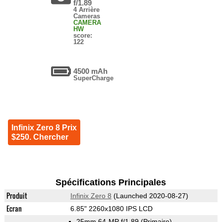
f/1.89
4 Arrière
Cameras
CAMERA
HW
score:
122
4500 mAh
SuperCharge
Infinix Zero 8 Prix
$250. Chercher
Spécifications Principales
Produit
Infinix Zero 8
(Launched 2020-08-27)
Ecran
6.85" 2260x1080 IPS LCD
25mm 64-MP f/1.89
(Primaire)