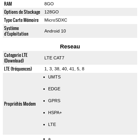
RAM
8GO
Options de Stockage
128GO
Type Carte Mémoire
MicroSDXC
Système
Android 10
d'Exploitation
Reseau
Categorie LTE
LTE CAT7
(Download)
LTE (fréquences)
1, 3, 38, 40, 41, 5, 8
UMTS
EDGE
GPRS
Propriétés Modem
HSPA+
LTE
a