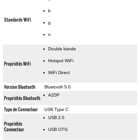
b
Standards WiFi
g
n
Double bande
Hotspot WiFi
Propriétés WiFi
WiFi Direct
Version Bluetooth
Bluetooth 5.0
A2DP
Propriétés Bluetooth
Type de Connecteur
USB Type C
USB 2.0
Propriétés
Connecteur
USB OTG