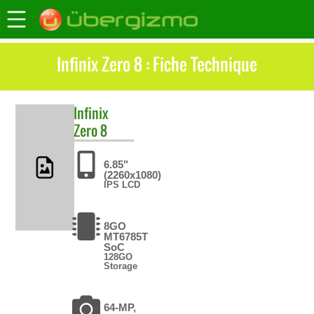
Infinix Zero 8 : Fiche Technique
Infinix
Zero 8
6.85"
(2260x1080)
IPS LCD
8GO
MT6785T
SoC
128GO
Storage
64-MP,