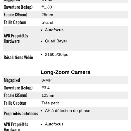
Ouverture (f-stop)
f/1.89
Focale (35mm)
25mm
Taille Capteur
Grand
Autofocus
APN Propriétés
Hardware
Quad Bayer
2160p/30fps
Résolutions Vidéo
Long-Zoom Camera
Mégapixel
8-MP
Ouverture (f-stop)
f/3.4
Focale (35mm)
123mm
Taille Capteur
Très petit
AF à détection de phase
Propriétés autofocus
APN Propriétés
Autofocus
Hardware