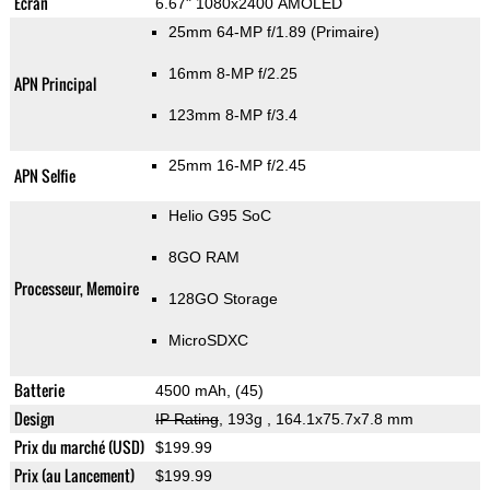
Ecran
6.67" 1080x2400 AMOLED
25mm 64-MP f/1.89
(Primaire)
16mm 8-MP f/2.25
APN Principal
123mm 8-MP f/3.4
25mm 16-MP f/2.45
APN Selfie
Helio G95 SoC
8GO RAM
Processeur, Memoire
128GO Storage
MicroSDXC
Batterie
4500 mAh, (45)
Design
IP Rating
, 193g
, 164.1x75.7x7.8 mm
Prix du marché (USD)
$199.99
Prix (au Lancement)
$199.99