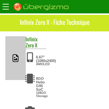
Infinix Zero X : Fiche Technique
Infinix
Zero X
6.67"
(1080x2400)
AMOLED
8GO
Helio
G95
SoC
128GO
Storage