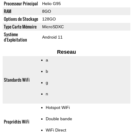
Processeur Principal
Helio G95
RAM
8GO
Options de Stockage
128GO
Type Carte Mémoire
MicroSDXC
Système
Android 11
d'Exploitation
Reseau
a
b
Standards WiFi
g
n
Hotspot WiFi
Double bande
Propriétés WiFi
WiFi Direct