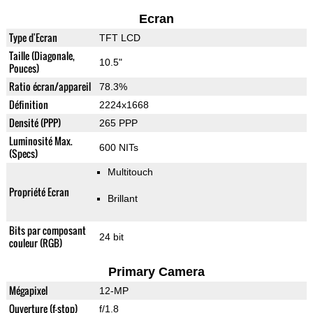
Ecran
Type d'Ecran
TFT LCD
Taille (Diagonale,
10.5"
Pouces)
Ratio écran/appareil
78.3%
Définition
2224x1668
Densité (PPP)
265 PPP
Luminosité Max.
600 NITs
(Specs)
Multitouch
Propriété Ecran
Brillant
Bits par composant
24 bit
couleur (RGB)
Primary Camera
Mégapixel
12-MP
Ouverture (f-stop)
f/1.8