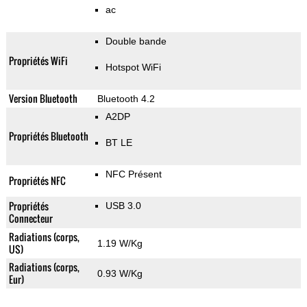
ac
Double bande
Propriétés WiFi
Hotspot WiFi
Version Bluetooth
Bluetooth 4.2
A2DP
Propriétés Bluetooth
BT LE
NFC Présent
Propriétés NFC
Propriétés
USB 3.0
Connecteur
Radiations (corps,
1.19 W/Kg
US)
Radiations (corps,
0.93 W/Kg
Eur)