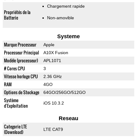
Chargement rapide
Propriétés de la
Batterie
Non-amovible
Systeme
Marque Processeur
Apple
Processeur Principal
A10X Fusion
Modèle (processeur)
APL1071
# Cores CPU
3
Vitesse horloge CPU
2.36 GHz
RAM
4GO
Options de Stockage
64GO/256GO/512GO
Système
iOS 10.3.2
d'Exploitation
Reseau
Categorie LTE
LTE CAT9
(Download)