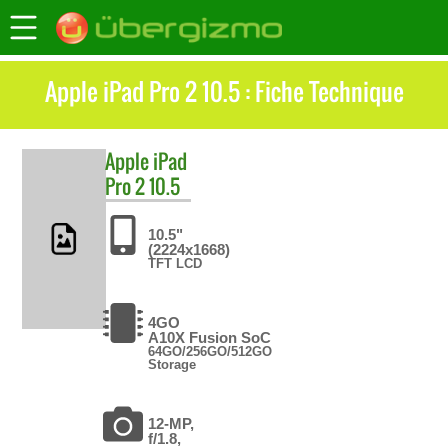
Apple iPad Pro 2 10.5 : Fiche Technique
Apple
iPad
Pro 2 10.5
10.5"
(2224x1668)
TFT LCD
4GO
A10X Fusion SoC
64GO/256GO/512GO
Storage
12-MP,
f/1.8,