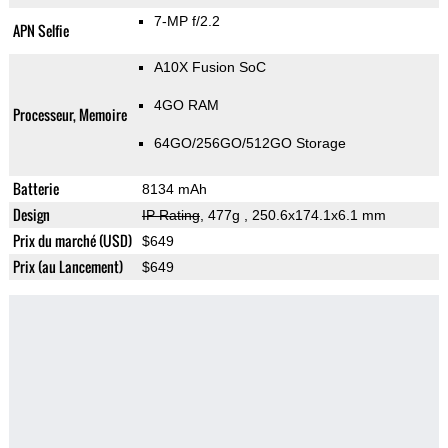
7-MP f/2.2
APN Selfie
A10X Fusion SoC
4GO RAM
Processeur, Memoire
64GO/256GO/512GO Storage
Batterie
8134 mAh
Design
IP Rating
, 477g
, 250.6x174.1x6.1 mm
Prix du marché (USD)
$649
Prix (au Lancement)
$649