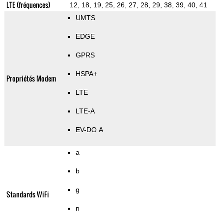
LTE (fréquences)
12, 18, 19, 25, 26, 27, 28, 29, 38, 39, 40, 41
UMTS
EDGE
GPRS
HSPA+
Propriétés Modem
LTE
LTE-A
EV-DO A
a
b
g
Standards WiFi
n