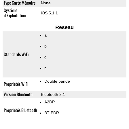
Type Carte Mémoire
None
Système
iOS 5.1.1
d'Exploitation
Reseau
a
b
Standards WiFi
g
n
Double bande
Propriétés WiFi
Version Bluetooth
Bluetooth 2.1
A2DP
Propriétés Bluetooth
BT EDR