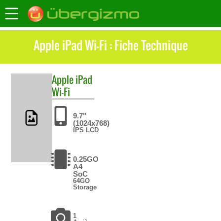
Apple iPad Wi-Fi : Fiche Technique
Apple
iPad
Wi-Fi
9.7"
(1024x768)
IPS LCD
0.25GO
A4
SoC
64GO
Storage
1