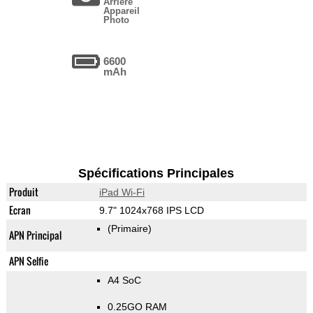
Arrière
Appareil
Photo
6600
mAh
Spécifications Principales
Produit
iPad Wi-Fi
Ecran
9.7" 1024x768 IPS LCD
(Primaire)
APN Principal
APN Selfie
A4 SoC
0.25GO RAM