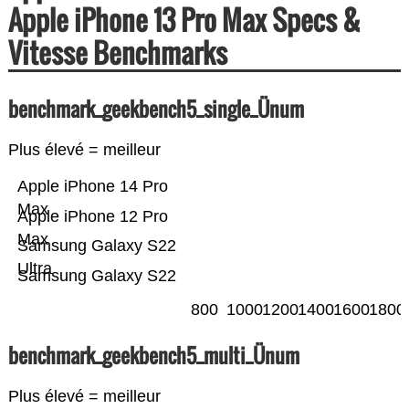
Apple iPhone 13 Pro Max Specs &
Vitesse Benchmarks
benchmark_geekbench5_single_Ünum
Plus élevé = meilleur
Apple iPhone 14 Pro
Max
Apple iPhone 12 Pro
Max
Samsung Galaxy S22
Ultra
Samsung Galaxy S22
800
1000
1200
1400
1600
1800
benchmark_geekbench5_multi_Ünum
Plus élevé = meilleur