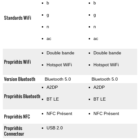
b
b
g
g
Standards WiFi
n
n
ac
ac
Double bande
Double bande
Propriétés WiFi
Hotspot WiFi
Hotspot WiFi
Version Bluetooth
Bluetooth 5.0
Bluetooth 5.0
A2DP
A2DP
Propriétés Bluetooth
BT LE
BT LE
NFC Présent
NFC Présent
Propriétés NFC
Propriétés
USB 2.0
Connecteur