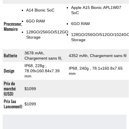
Apple A15 Bionic APL1W07
A14 Bionic SoC
SoC
6GO RAM
Processeur,
6GO RAM
Memoire
128GO/256GO/512GO
128GO/256GO/512GO/1024G
Storage
Storage
3678 mAh,
Batterie
4352 mAh, Chargement sans fil
Chargement sans fil,
IP68, 228g
,
IP68, 240g
, 78.1x160.8x7.65
Design
78.09x160.84x7.39
mm
mm
Prix du
marché
$1099
(USD)
Prix (au
$1099
Lancement)