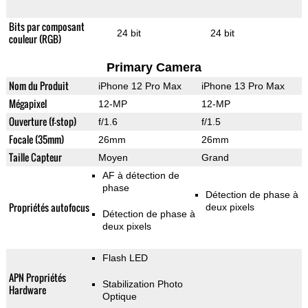
Bits par composant
24 bit
24 bit
couleur (RGB)
Primary Camera
Nom du Produit
iPhone 12 Pro Max
iPhone 13 Pro Max
Mégapixel
12-MP
12-MP
Ouverture (f-stop)
f/1.6
f/1.5
Focale (35mm)
26mm
26mm
Taille Capteur
Moyen
Grand
AF à détection de
phase
Détection de phase à
Propriétés autofocus
deux pixels
Détection de phase à
deux pixels
Flash LED
APN Propriétés
Stabilization Photo
Hardware
Optique