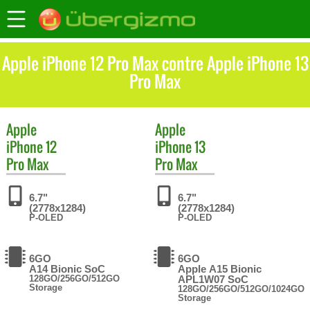
Apple iPhone 12 Pro Max contre Apple iPhone 13
Pro Max
Apple
Apple
iPhone 12
iPhone 13
Pro Max
Pro Max
6.7"
6.7"
(2778x1284)
(2778x1284)
P-OLED
P-OLED
6GO
6GO
A14 Bionic SoC
Apple A15 Bionic
128GO/256GO/512GO
APL1W07 SoC
Storage
128GO/256GO/512GO/1024GO
Storage