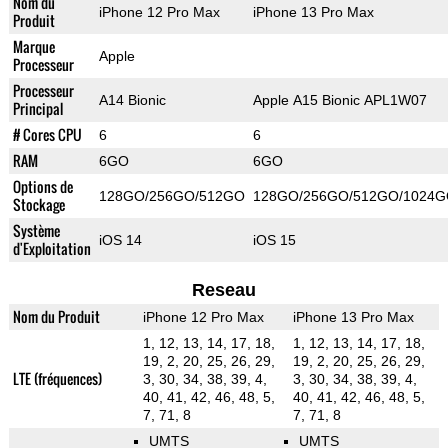
Nom du
iPhone 12 Pro Max
iPhone 13 Pro Max
Produit
Marque
Apple
Processeur
Processeur
A14 Bionic
Apple A15 Bionic APL1W07
Principal
# Cores CPU
6
6
RAM
6GO
6GO
Options de
128GO/256GO/512GO
128GO/256GO/512GO/1024
Stockage
Système
iOS 14
iOS 15
d'Exploitation
Reseau
Nom du Produit
iPhone 12 Pro Max
iPhone 13 Pro Max
1, 12, 13, 14, 17, 18,
1, 12, 13, 14, 17, 18,
19, 2, 20, 25, 26, 29,
19, 2, 20, 25, 26, 29,
LTE (fréquences)
3, 30, 34, 38, 39, 4,
3, 30, 34, 38, 39, 4,
40, 41, 42, 46, 48, 5,
40, 41, 42, 46, 48, 5,
7, 71, 8
7, 71, 8
UMTS
UMTS