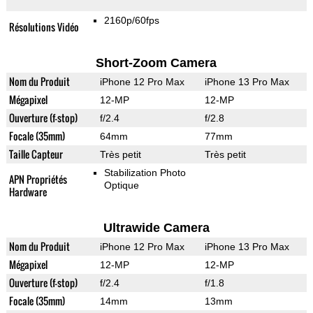
2160p/60fps
Résolutions Vidéo
Short-Zoom Camera
Nom du Produit
iPhone 12 Pro Max
iPhone 13 Pro Max
Mégapixel
12-MP
12-MP
Ouverture (f-stop)
f/2.4
f/2.8
Focale (35mm)
64mm
77mm
Taille Capteur
Très petit
Très petit
Stabilization Photo
APN Propriétés
Optique
Hardware
Ultrawide Camera
Nom du Produit
iPhone 12 Pro Max
iPhone 13 Pro Max
Mégapixel
12-MP
12-MP
Ouverture (f-stop)
f/2.4
f/1.8
Focale (35mm)
14mm
13mm