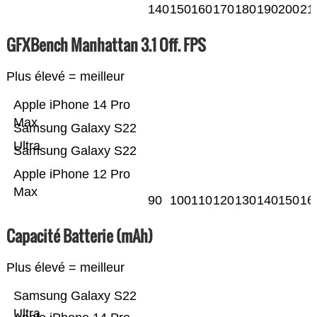
140
150
160
170
180
190
200
21
GFXBench Manhattan 3.1 Off. FPS
Plus élevé = meilleur
Apple iPhone 14 Pro
Max
Samsung Galaxy S22
Ultra
Samsung Galaxy S22
Apple iPhone 12 Pro
Max
90
100
110
120
130
140
150
16
Capacité Batterie (mAh)
Plus élevé = meilleur
Samsung Galaxy S22
Ultra