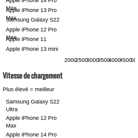
Apple iPhone 14 Pro
Max
Apple iPhone 13 Pro
Max
Samsung Galaxy S22
Apple iPhone 12 Pro
Max
Apple iPhone 11
Apple iPhone 13 mini
2000
2500
3000
3500
4000
4500
50
Vitesse de chargement
Plus élevé = meilleur
Samsung Galaxy S22
Ultra
Apple iPhone 12 Pro
Max
Apple iPhone 14 Pro