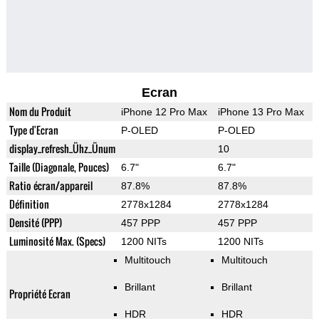
Ecran
Nom du Produit
iPhone 12 Pro Max
iPhone 13 Pro Max
Type d'Ecran
P-OLED
P-OLED
display_refresh_Ühz_Ünum
10
Taille (Diagonale, Pouces)
6.7"
6.7"
Ratio écran/appareil
87.8%
87.8%
Définition
2778x1284
2778x1284
Densité (PPP)
457 PPP
457 PPP
Luminosité Max. (Specs)
1200 NITs
1200 NITs
Multitouch
Multitouch
Brillant
Brillant
Propriété Ecran
HDR
HDR