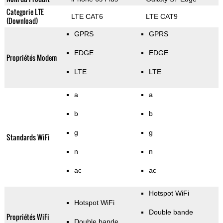
Categorie LTE
LTE CAT6
LTE CAT9
(Download)
GPRS
GPRS
EDGE
EDGE
Propriétés Modem
LTE
LTE
a
a
b
b
g
g
Standards WiFi
n
n
ac
ac
Hotspot WiFi
Hotspot WiFi
Double bande
Propriétés WiFi
Double bande