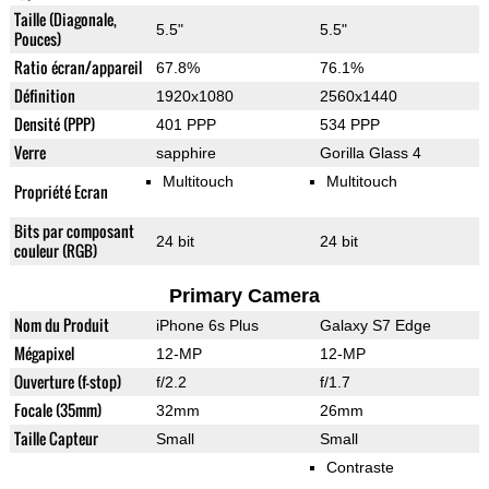
Taille (Diagonale,
5.5"
5.5"
Pouces)
Ratio écran/appareil
67.8%
76.1%
Définition
1920x1080
2560x1440
Densité (PPP)
401 PPP
534 PPP
Verre
sapphire
Gorilla Glass 4
Multitouch
Multitouch
Propriété Ecran
Bits par composant
24 bit
24 bit
couleur (RGB)
Primary Camera
Nom du Produit
iPhone 6s Plus
Galaxy S7 Edge
Mégapixel
12-MP
12-MP
Ouverture (f-stop)
f/2.2
f/1.7
Focale (35mm)
32mm
26mm
Taille Capteur
Small
Small
Contraste