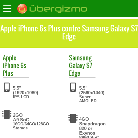
Apple iPhone 6s Plus contre Samsung Galaxy S7
Edge
Apple
Samsung
iPhone 6s
Galaxy S7
Plus
Edge
5.5"
5.5"
(1920x1080)
(2560x1440)
IPS LCD
Super
AMOLED
2GO
4GO
A9 SoC
Snapdragon
16GO/64GO/128GO
Storage
820 or
Exynos
8890 SoC