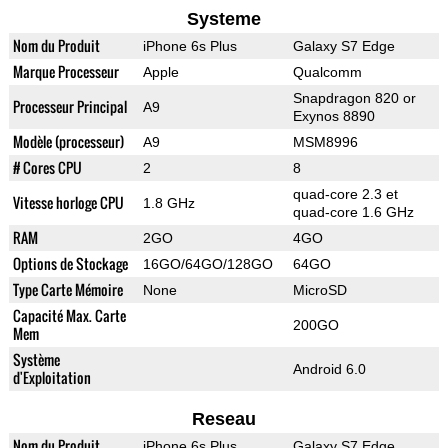
Systeme
Nom du Produit
iPhone 6s Plus
Galaxy S7 Edge
Marque Processeur
Apple
Qualcomm
Snapdragon 820 or
Processeur Principal
A9
Exynos 8890
Modèle (processeur)
A9
MSM8996
# Cores CPU
2
8
quad-core 2.3 et
Vitesse horloge CPU
1.8 GHz
quad-core 1.6 GHz
RAM
2GO
4GO
Options de Stockage
16GO/64GO/128GO
64GO
Type Carte Mémoire
None
MicroSD
Capacité Max. Carte
200GO
Mem
Système
Android 6.0
d'Exploitation
Reseau
Nom du Produit
iPhone 6s Plus
Galaxy S7 Edge