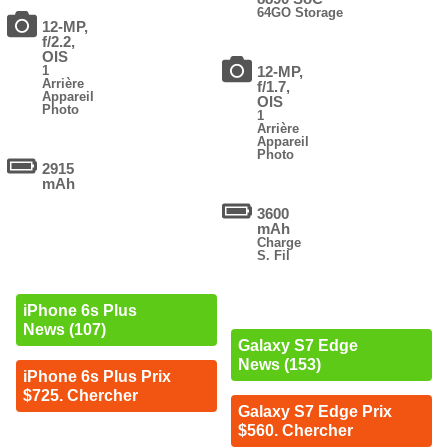
64GO Storage
12-MP,
f/2.2,
OIS
1
12-MP,
Arrière
f/1.7,
Appareil
OIS
Photo
1
Arrière
Appareil
Photo
2915
mAh
3600
mAh
Charge
S. Fil
iPhone 6s Plus
News (107)
Galaxy S7 Edge
News (153)
iPhone 6s Plus Prix
$725. Chercher
Galaxy S7 Edge Prix
$560. Chercher