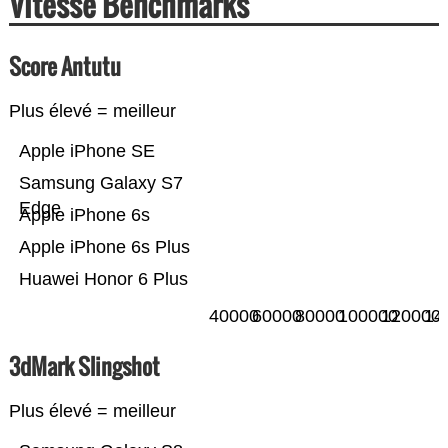
Vitesse Benchmarks
Score Antutu
Plus élevé = meilleur
Apple iPhone SE
Samsung Galaxy S7
Edge
Apple iPhone 6s
Apple iPhone 6s Plus
Huawei Honor 6 Plus
40000
60000
80000
100000
120000
14
3dMark Slingshot
Plus élevé = meilleur