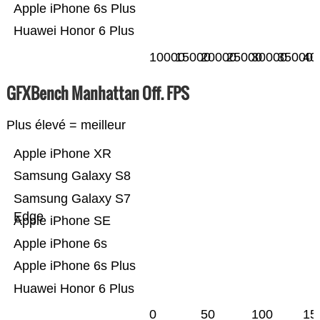
Apple iPhone 6s Plus
Huawei Honor 6 Plus
10000
15000
20000
25000
30000
35000
40
GFXBench Manhattan Off. FPS
Plus élevé = meilleur
Apple iPhone XR
Samsung Galaxy S8
Samsung Galaxy S7
Edge
Apple iPhone SE
Apple iPhone 6s
Apple iPhone 6s Plus
Huawei Honor 6 Plus
0
50
100
15