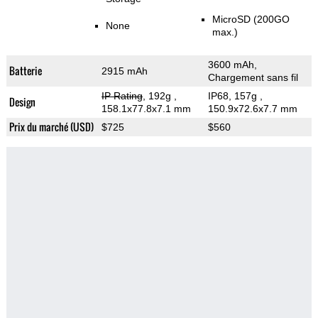
MicroSD (200GO
None
max.)
3600 mAh,
Batterie
2915 mAh
Chargement sans fil
IP Rating
, 192g
,
IP68, 157g
,
Design
158.1x77.8x7.1 mm
150.9x72.6x7.7 mm
Prix du marché (USD)
$725
$560