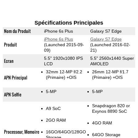
Spécifications Principales
Nom du Produit
iPhone 6s Plus
Galaxy S7 Edge
iPhone 6s Plus
Galaxy S7 Edge
Produit
(Launched 2015-09-
(Launched 2016-02-
09)
21)
5.5" 1920x1080 IPS
5.5" 2560x1440 Super
Ecran
LCD
AMOLED
32mm 12-MP f/2.2
26mm 12-MP f/1.7
APN Principal
(Primaire)
+OIS
(Primaire)
+OIS
5-MP
5-MP
APN Selfie
Snapdragon 820 or
A9 SoC
Exynos 8890 SoC
2GO RAM
4GO RAM
Processeur, Memoire
16GO/64GO/128GO
64GO Storage
Storage