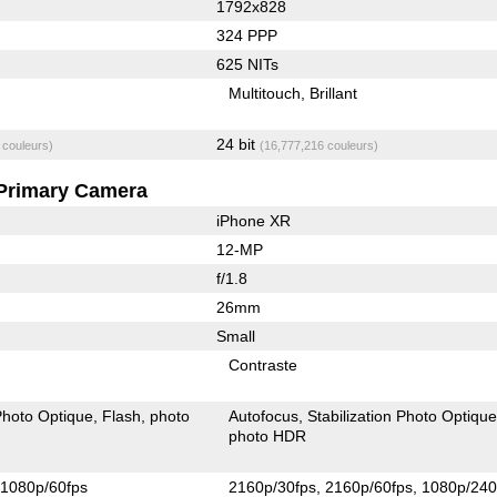
1792x828
324 PPP
625 NITs
Multitouch
Brillant
24 bit
 couleurs)
(16,777,216 couleurs)
Primary Camera
iPhone XR
12-MP
f/1.8
26mm
Small
Contraste
 Photo Optique
Flash
photo
Autofocus
Stabilization Photo Optiqu
photo HDR
1080p/60fps
2160p/30fps
2160p/60fps
1080p/240