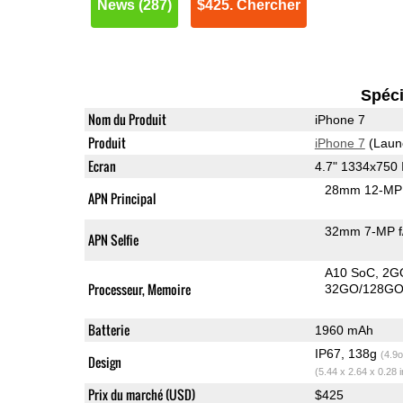
News (287)
$425. Chercher
Spéci
Nom du Produit
iPhone 7
Produit
iPhone 7
(Laun
Ecran
4.7" 1334x750
28mm 12-MP 
APN Principal
32mm 7-MP f
APN Selfie
A10 SoC
2G
Processeur, Memoire
32GO/128GO
Batterie
1960 mAh
IP67, 138g
(4.9o
Design
(5.44 x 2.64 x 0.28 
Prix du marché (USD)
$425