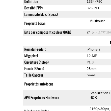
Définition
1334x750
Densité (PPP)
326 PPP
Luminosité Max. (Specs)
Multitouch
Propriété Ecran
Bits par composant couleur (RGB)
24 bit
(16,777,216
Nom du Produit
iPhone 7
Mégapixel
12-MP
Ouverture (f-stop)
f/1.8
Focale (35mm)
28mm
Taille Capteur
Small
Propriétés autofocus
Stabilization
APN Propriétés Hardware
HDR
2160p/30fps