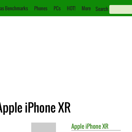
as Benchmarks
Phones
PCs
HOT!
More
Search
Apple iPhone XR
Apple
iPhone XR