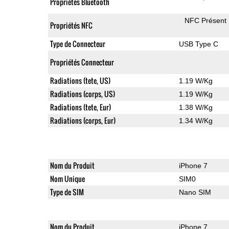
Propriétés Bluetooth
NFC Présent
Propriétés NFC
Type de Connecteur
USB Type C
Propriétés Connecteur
Radiations (tete, US)
1.19 W/Kg
Radiations (corps, US)
1.19 W/Kg
Radiations (tete, Eur)
1.38 W/Kg
Radiations (corps, Eur)
1.34 W/Kg
Nom du Produit
iPhone 7
Nom Unique
SIM0
Type de SIM
Nano SIM
Nom du Produit
iPhone 7