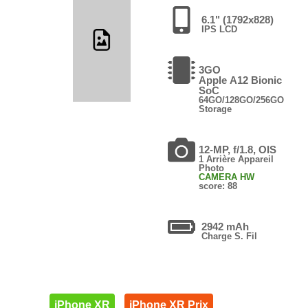
6.1" (1792x828)
IPS LCD
3GO
Apple A12 Bionic
SoC
64GO/128GO/256GO
Storage
12-MP, f/1.8, OIS
1 Arrière Appareil
Photo
CAMERA HW
score: 88
2942 mAh
Charge S. Fil
iPhone XR
iPhone XR Prix