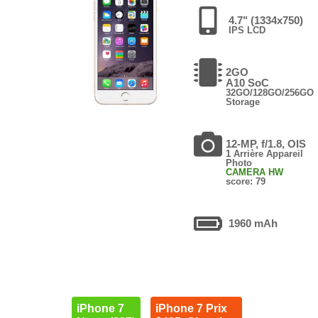
4.7" (1334x750)
IPS LCD
2GO
A10 SoC
32GO/128GO/256GO
Storage
12-MP, f/1.8, OIS
1 Arrière Appareil
Photo
CAMERA HW
score: 79
1960 mAh
iPhone 7
iPhone 7 Prix