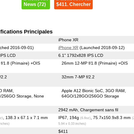
News (72)
$411. Chercher
fications Principales
iPhone XR
ched 2016-09-01)
iPhone XR
(Launched 2018-09-12)
 IPS LCD
6.1" 1792x828 IPS LCD
f/1.8
(Primaire)
+OIS
26mm 12-MP f/1.8
(Primaire)
+OIS
/2.2
32mm 7-MP f/2.2
O RAM
Apple A12 Bionic SoC
3GO RAM
/256GO Storage
None
64GO/128GO/256GO Storage
2942 mAh, Chargement sans fil
, 138.3 x 67.1 x 7.1 mm
IP67, 194g
, 75.7x150.9x8.3 mm
z)
(6.8oz)
(
inches)
5.94 x 0.33 inches)
$411