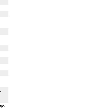
e
fps