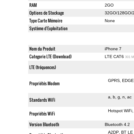
RAM
2GO
Options de Stockage
32GO/128GO/
Type Carte Mémoire
None
Système d'Exploitation
Nom du Produit
iPhone 7
Categorie LTE (Download)
LTE CAT6
301 M
LTE (fréquences)
GPRS
EDGE
Propriétés Modem
a
b
g
n
ac
Standards WiFi
Hotspot WiFi
Propriétés WiFi
Version Bluetooth
Bluetooth 4.2
A2DP
BT LE