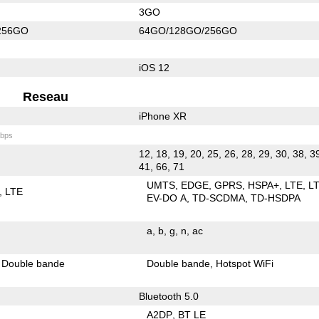
3GO
256GO
64GO/128GO/256GO
iOS 12
Reseau
iPhone XR
bps
12, 18, 19, 20, 25, 26, 28, 29, 30, 38, 3
41, 66, 71
UMTS
EDGE
GPRS
HSPA+
LTE
L
LTE
EV-DO A
TD-SCDMA
TD-HSDPA
a
b
g
n
ac
Double bande
Double bande
Hotspot WiFi
Bluetooth 5.0
A2DP
BT LE