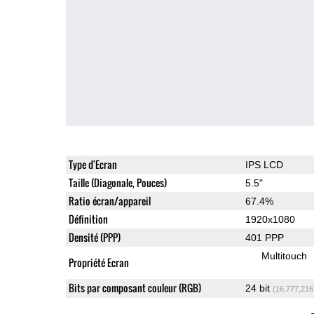
Type d'Ecran
IPS LCD
Taille (Diagonale, Pouces)
5.5"
Ratio écran/appareil
67.4%
Définition
1920x1080
Densité (PPP)
401 PPP
Multitouch
Propriété Ecran
Bits par composant couleur (RGB)
24 bit
(16,777,216