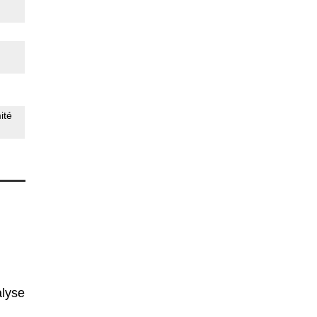
ité
alyse