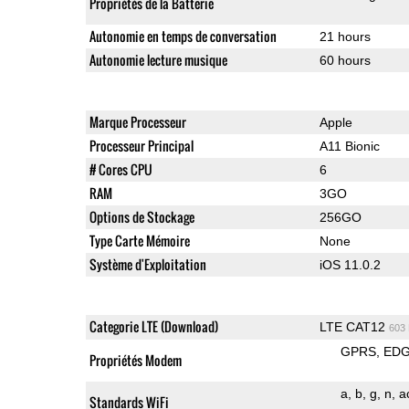
Propriétés de la Batterie
Autonomie en temps de conversation
21 hours
Autonomie lecture musique
60 hours
Marque Processeur
Apple
Processeur Principal
A11 Bionic
# Cores CPU
6
RAM
3GO
Options de Stockage
256GO
Type Carte Mémoire
None
Système d'Exploitation
iOS 11.0.2
Categorie LTE (Download)
LTE CAT12
603
GPRS
ED
Propriétés Modem
a
b
g
n
a
Standards WiFi