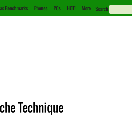
as Benchmarks
Phones
PCs
HOT!
More
Search
Fiche Technique