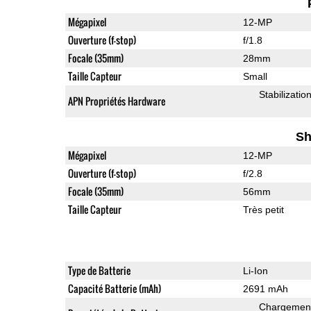
Mégapixel
12-MP
Ouverture (f-stop)
f/1.8
Focale (35mm)
28mm
Taille Capteur
Small
Stabilizati
APN Propriétés Hardware
Sh
Mégapixel
12-MP
Ouverture (f-stop)
f/2.8
Focale (35mm)
56mm
Taille Capteur
Très petit
Type de Batterie
Li-Ion
Capacité Batterie (mAh)
2691 mAh
Chargement