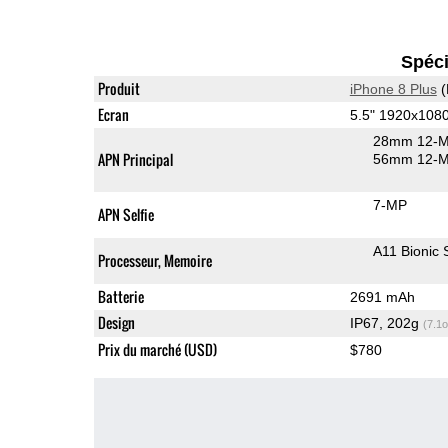
Spéci
Produit
iPhone 8 Plus
(
Ecran
5.5" 1920x108
28mm 12-M
APN Principal
56mm 12-MP
7-MP
APN Selfie
A11 Bionic
Processeur, Memoire
Batterie
2691 mAh
Design
IP67, 202g
(7.1o
Prix du marché (USD)
$780