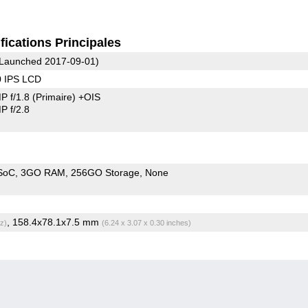
fications Principales
Launched 2017-09-01)
0 IPS LCD
P f/1.8
(Primaire)
+OIS
 f/2.8
 SoC
3GO RAM
256GO Storage
None
, 158.4x78.1x7.5 mm
z)
(6.24 x 3.07 x 0.30 inches)