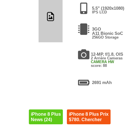
5.5" (1920x1080)
IPS LCD
3GO
A11 Bionic SoC
256GO Storage
12-MP, f/1.8, OIS
2 Arrière Cameras
CAMERA HW
score: 88
2691 mAh
iPhone 8 Plus
iPhone 8 Plus Prix
News (24)
$780. Chercher