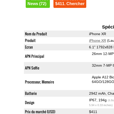
News (72)
$411. Chercher
Spéci
Nom du Produit
iPhone XR
Produit
iPhone XR
(Lau
Ecran
6.1" 1792x828
26mm 12-MP 
APN Principal
32mm 7-MP f
APN Selfie
Apple A12 Bi
Processeur, Memoire
64GO/128GO
Batterie
2942 mAh, Char
IP67, 194g
(6.8o
Design
5.94 x 0.33 inches)
Prix du marché (USD)
$411