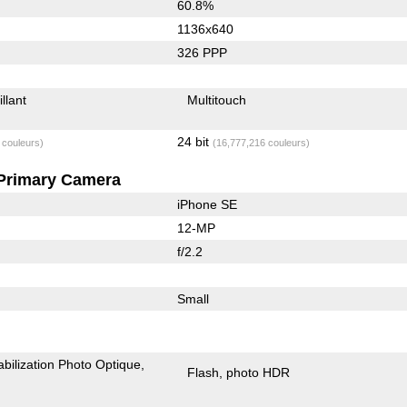
60.8%
1136x640
326 PPP
illant
Multitouch
24 bit
 couleurs)
(16,777,216 couleurs)
Primary Camera
iPhone SE
12-MP
f/2.2
Small
abilization Photo Optique
Flash
photo HDR