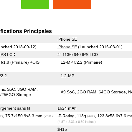
fications Principales
iPhone SE
nched 2018-09-12)
iPhone SE
(Launched 2016-03-01)
 IPS LCD
4" 1136x640 IPS LCD
f/1.8
(Primaire)
+OIS
12-MP f/2.2
(Primaire)
/2.2
1.2-MP
onic SoC
3GO RAM
A9 SoC
2GO RAM
64GO Storage
N
/256GO Storage
gement sans fil
1624 mAh
, 75.7x150.9x8.3 mm
IP Rating
, 113g
, 123.8x58.6x7.6 
z)
(2.98 x
(4oz)
(4.87 x 2.31 x 0.30 inches)
$415