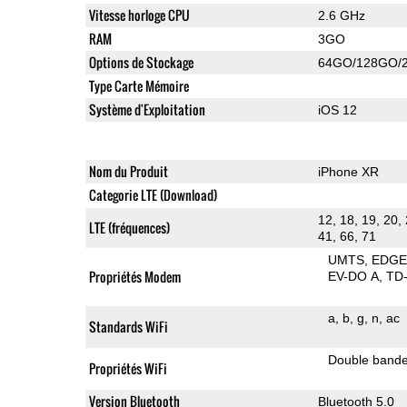
Vitesse horloge CPU
2.6 GHz
RAM
3GO
Options de Stockage
64GO/128GO/
Type Carte Mémoire
Système d'Exploitation
iOS 12
Nom du Produit
iPhone XR
Categorie LTE (Download)
12, 18, 19, 20, 
LTE (fréquences)
41, 66, 71
UMTS
EDG
Propriétés Modem
EV-DO A
TD
a
b
g
n
ac
Standards WiFi
Double band
Propriétés WiFi
Version Bluetooth
Bluetooth 5.0