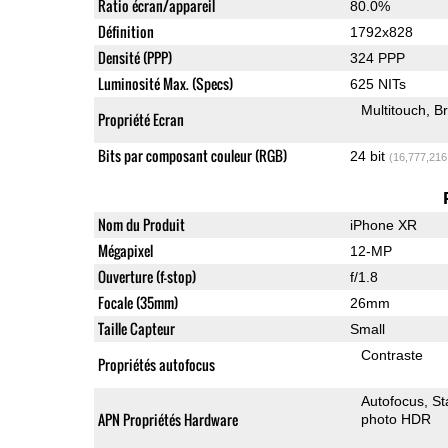
Ratio écran/appareil
80.0%
Définition
1792x828
Densité (PPP)
324 PPP
Luminosité Max. (Specs)
625 NITs
Multitouch
Br
Propriété Ecran
Bits par composant couleur (RGB)
24 bit
(16,777,216
Nom du Produit
iPhone XR
Mégapixel
12-MP
Ouverture (f-stop)
f/1.8
Focale (35mm)
26mm
Taille Capteur
Small
Contraste
Propriétés autofocus
Autofocus
St
APN Propriétés Hardware
photo HDR