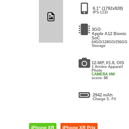
6.1" (1792x828)
IPS LCD
3GO
Apple A12 Bionic
SoC
64GO/128GO/256GO
Storage
12-MP, f/1.8, OIS
1 Arrière Appareil
Photo
CAMERA HW
score: 88
2942 mAh
Charge S. Fil
iPhone XR
iPhone XR Prix