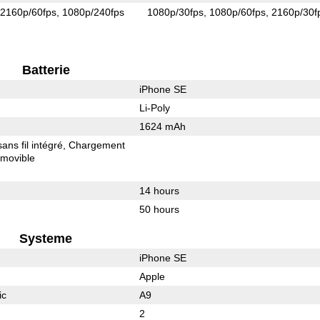
2160p/60fps
1080p/240fps
1080p/30fps
1080p/60fps
2160p/30f
Batterie
iPhone SE
Li-Poly
1624 mAh
ns fil intégré
Chargement
movible
14 hours
50 hours
Systeme
iPhone SE
Apple
ic
A9
2