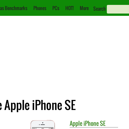
as Benchmarks
Phones
PCs
HOT!
More
Search
e Apple iPhone SE
Apple
iPhone SE