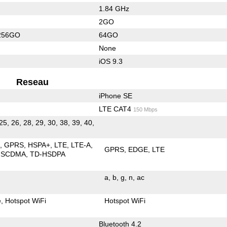
1.84 GHz
2GO
256GO
64GO
None
iOS 9.3
Reseau
iPhone SE
LTE CAT4
150 Mbps
25, 26, 28, 29, 30, 38, 39, 40,
E
GPRS
HSPA+
LTE
LTE-A
GPRS
EDGE
LTE
-SCDMA
TD-HSDPA
a
b
g
n
ac
e
Hotspot WiFi
Hotspot WiFi
Bluetooth 4.2