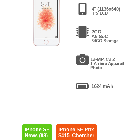
4" (1136x640)
IPS LCD
2GO
A9 SoC
64GO Storage
12-MP, f/2.2
1 Arrière Appareil
Photo
1624 mAh
iPhone SE
iPhone SE Prix
News (88)
$415. Chercher