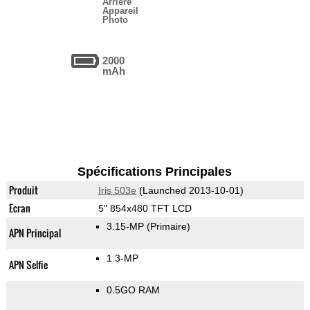
Arrière
Appareil
Photo
2000
mAh
Spécifications Principales
Produit
Iris 503e
(Launched 2013-10-01)
Ecran
5" 854x480 TFT LCD
3.15-MP
(Primaire)
APN Principal
1.3-MP
APN Selfie
0.5GO RAM