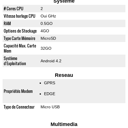
Systeme
# Cores CPU
2
Vitesse horloge CPU
Oui GHz
RAM
0.5GO
Options de Stockage
4GO
Type Carte Mémoire
MicroSD
Capacité Max. Carte
32GO
Mem
Système
Android 4.2
d'Exploitation
Reseau
GPRS
Propriétés Modem
EDGE
Type de Connecteur
Micro USB
Multimedia