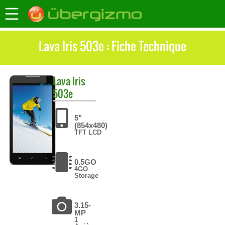
Lava Iris 503e : Fiche Technique
Lava
Iris
503e
5"
(854x480)
TFT LCD
0.5GO
4GO
Storage
3.15-
MP
1