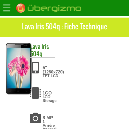
Lava Iris 504q : Fiche Technique
Lava
Iris
504q
5"
(1280x720)
TFT LCD
1GO
4GO
Storage
8-MP
1
Arrière