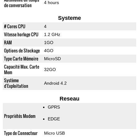
4 hours
de conversation
Systeme
# Cores CPU
4
Vitesse horloge CPU
1.2 GHz
RAM
1GO
Options de Stockage
4GO
Type Carte Mémoire
MicroSD
Capacité Max. Carte
32GO
Mem
Système
Android 4.2
d'Exploitation
Reseau
GPRS
Propriétés Modem
EDGE
Type de Connecteur
Micro USB