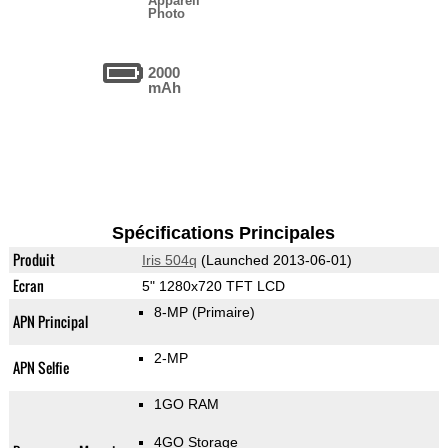
Appareil
Photo
2000
mAh
Spécifications Principales
Produit
Iris 504q
(Launched 2013-06-01)
Ecran
5" 1280x720 TFT LCD
8-MP
(Primaire)
APN Principal
2-MP
APN Selfie
1GO RAM
4GO Storage