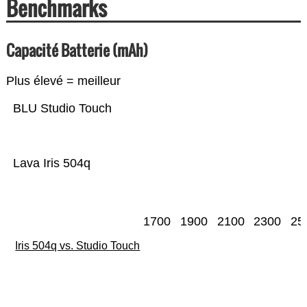
Benchmarks
Capacité Batterie (mAh)
Plus élevé = meilleur
BLU Studio Touch
Lava Iris 504q
1700
1900
2100
2300
25
Iris 504q vs. Studio Touch