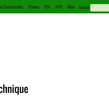
as Benchmarks
Phones
PCs
HOT!
More
Search
echnique