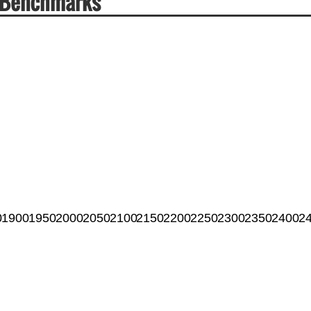
e Benchmarks
0
1900
1950
2000
2050
2100
2150
2200
2250
2300
2350
2400
2