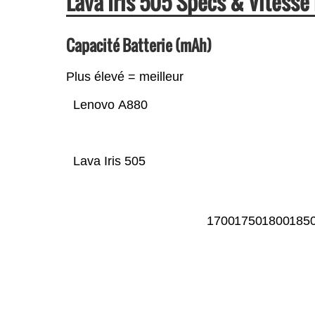
Lava Iris 505 Specs & Vitess
Capacité Batterie (mAh)
Plus élevé = meilleur
Lenovo A880
Lava Iris 505
1700
1750
1800
185