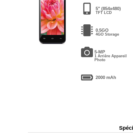
5" (854x480)
TFT LCD
0.5GO
4GO Storage
5-MP
1 Arrière Appareil
Photo
2000 mAh
Spéci