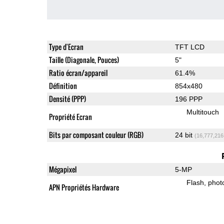
Type d'Ecran
TFT LCD
Taille (Diagonale, Pouces)
5"
Ratio écran/appareil
61.4%
Définition
854x480
Densité (PPP)
196 PPP
Multitouch
Propriété Ecran
Bits par composant couleur (RGB)
24 bit
(16,777,216
Mégapixel
5-MP
Flash
phot
APN Propriétés Hardware