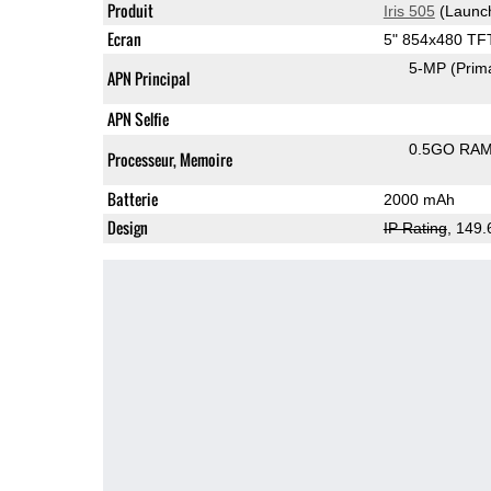
Produit
Iris 505
(Launc
Ecran
5" 854x480 TF
5-MP
(Prim
APN Principal
APN Selfie
0.5GO RA
Processeur, Memoire
Batterie
2000 mAh
Design
IP Rating
, 149