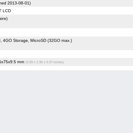
hed 2013-08-01)
T LCD
aire)
M
4GO Storage
MicroSD (32GO max.)
.6x75x9.5 mm
(5.89 x 2.95 x 0.37 inches)