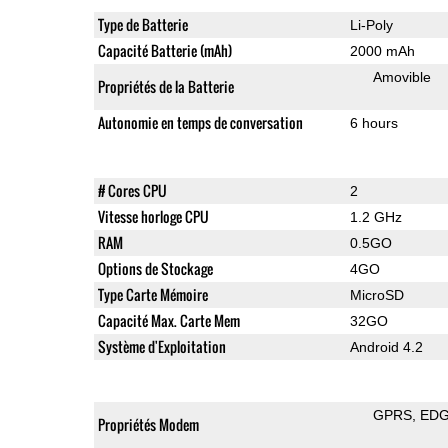
Type de Batterie
Li-Poly
Capacité Batterie (mAh)
2000 mAh
Amovible
Propriétés de la Batterie
Autonomie en temps de conversation
6 hours
# Cores CPU
2
Vitesse horloge CPU
1.2 GHz
RAM
0.5GO
Options de Stockage
4GO
Type Carte Mémoire
MicroSD
Capacité Max. Carte Mem
32GO
Système d'Exploitation
Android 4.2
GPRS
ED
Propriétés Modem