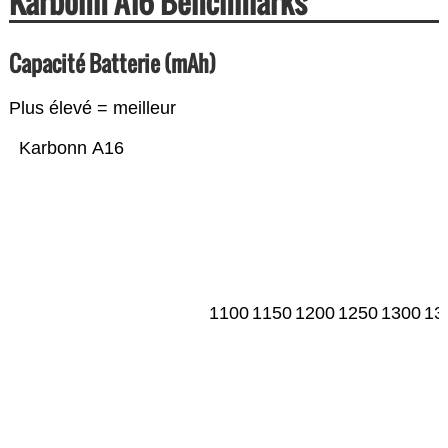
Karbonn A16 Benchmarks
Capacité Batterie (mAh)
Plus élevé = meilleur
Karbonn A16
1100
1150
1200
1250
1300
13