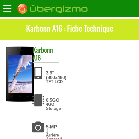
Karbonn A16 : Fiche Technique
Karbonn
A16
3.9"
(800x480)
TFT LCD
0.5GO
4GO
Storage
5-MP
1
Arrière