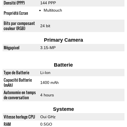
Densité (PPP)
144 PPP
Multitouch
Propriété Ecran
Bits par composant
24 bit
couleur (RGB)
Primary Camera
Mégapixel
3.15-MP
Batterie
Type de Batterie
Li-Ion
Capacité Batterie
1400 mAh
(mAh)
Autonomie en temps
4 hours
de conversation
Systeme
Vitesse horloge CPU
Oui GHz
RAM
0.5GO