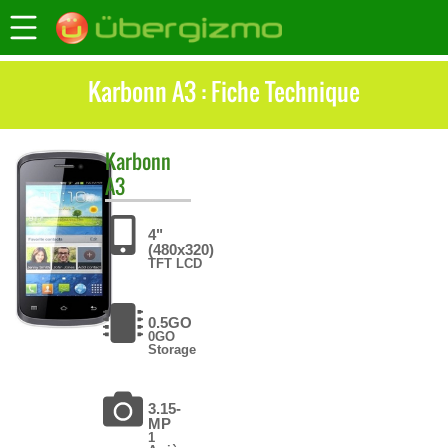
Karbonn A3 : Fiche Technique
Karbonn
A3
4"
(480x320)
TFT LCD
0.5GO
0GO
Storage
3.15-
MP
1