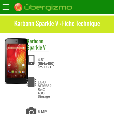
Karbonn Sparkle V : Fiche Technique
Karbonn
Sparkle V
4.5"
(854x480)
IPS LCD
1GO
MT6582
SoC
4GO
Storage
5-MP