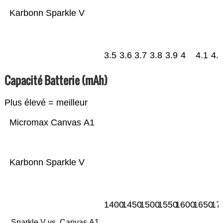
Karbonn Sparkle V
3.5
3.6
3.7
3.8
3.9
4
4.1
4.
Capacité Batterie (mAh)
Plus élevé = meilleur
Micromax Canvas A1
Karbonn Sparkle V
1400
1450
1500
1550
1600
1650
17
Sparkle V vs. Canvas A1