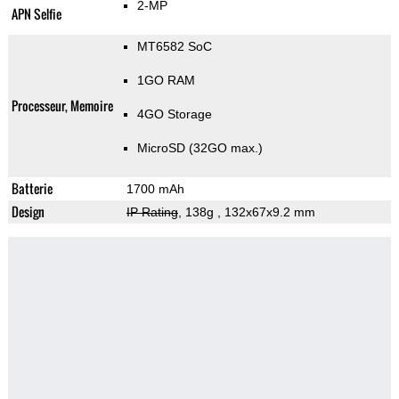
2-MP
APN Selfie
MT6582 SoC
1GO RAM
Processeur, Memoire
4GO Storage
MicroSD (32GO max.)
Batterie
1700 mAh
Design
IP Rating
, 138g
, 132x67x9.2 mm