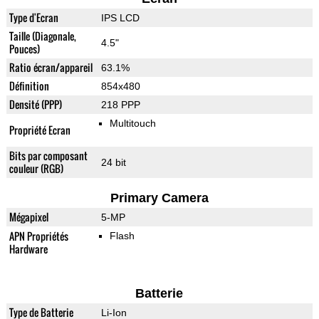
Type d'Ecran
IPS LCD
Taille (Diagonale,
4.5"
Pouces)
Ratio écran/appareil
63.1%
Définition
854x480
Densité (PPP)
218 PPP
Multitouch
Propriété Ecran
Bits par composant
24 bit
couleur (RGB)
Primary Camera
Mégapixel
5-MP
APN Propriétés
Flash
Hardware
Batterie
Type de Batterie
Li-Ion