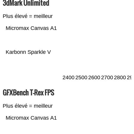
3dMark Unlimited
Plus élevé = meilleur
Micromax Canvas A1
Karbonn Sparkle V
2400
2500
2600
2700
2800
29
GFXBench T-Rex FPS
Plus élevé = meilleur
Micromax Canvas A1