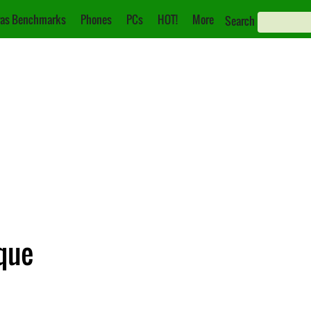
as Benchmarks
Phones
PCs
HOT!
More
Search
ique