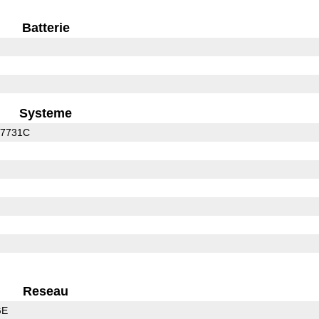
Batterie
Systeme
C7731C
Reseau
GE