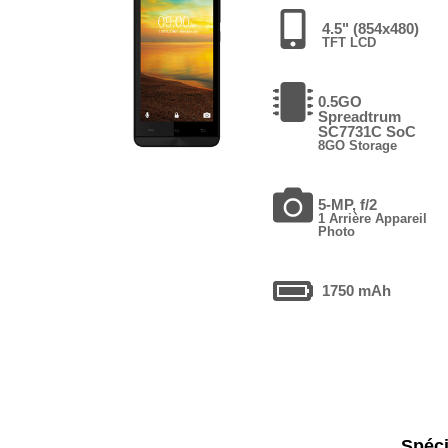
4.5" (854x480)
TFT LCD
0.5GO
Spreadtrum
SC7731C SoC
8GO Storage
5-MP, f/2
1 Arrière Appareil
Photo
1750 mAh
Spéci