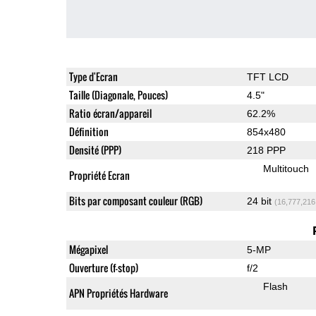
Type d'Ecran
TFT LCD
Taille (Diagonale, Pouces)
4.5"
Ratio écran/appareil
62.2%
Définition
854x480
Densité (PPP)
218 PPP
Multitouch
Propriété Ecran
Bits par composant couleur (RGB)
24 bit
(16,777,216
Mégapixel
5-MP
Ouverture (f-stop)
f/2
Flash
APN Propriétés Hardware