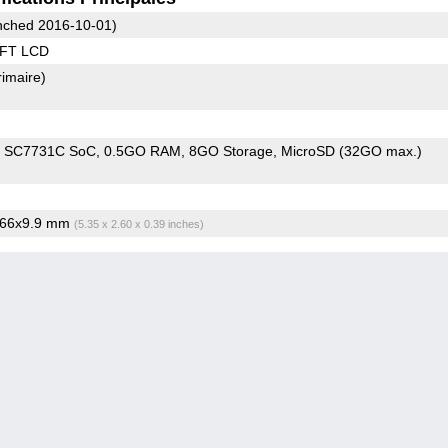
ched 2016-10-01)
TFT LCD
rimaire)
m SC7731C SoC
0.5GO RAM
8GO Storage
MicroSD (32GO max.)
x66x9.9 mm
(5.35 x 2.60 x 0.39 inches)