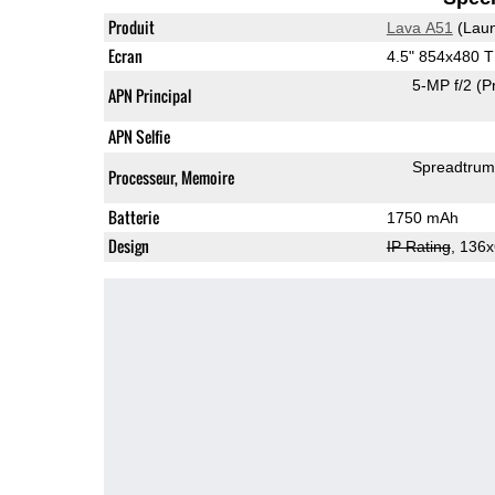
Produit
Lava A51
(Laun
Ecran
4.5" 854x480 
5-MP f/2
(P
APN Principal
APN Selfie
Spreadtru
Processeur, Memoire
Batterie
1750 mAh
Design
IP Rating
, 136