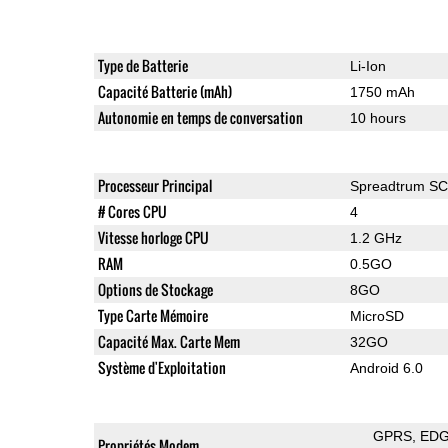
Type de Batterie
Li-Ion
Capacité Batterie (mAh)
1750 mAh
Autonomie en temps de conversation
10 hours
Processeur Principal
Spreadtrum S
# Cores CPU
4
Vitesse horloge CPU
1.2 GHz
RAM
0.5GO
Options de Stockage
8GO
Type Carte Mémoire
MicroSD
Capacité Max. Carte Mem
32GO
Système d'Exploitation
Android 6.0
GPRS
ED
Propriétés Modem