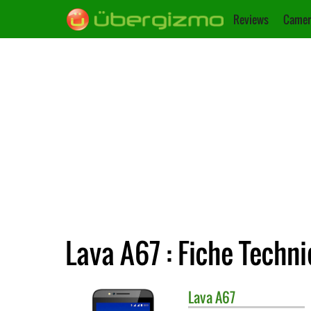
Reviews
Camer
Lava A67 : Fiche Techn
Lava
A67