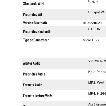
b
g
n
Standards WiFi
Hotspot WiF
Propriétés WiFi
Version Bluetooth
Bluetooth 2.1
BT EDR
Propriétés Bluetooth
Type de Connecteur
Micro USB
VIBRATION
Alertes Audio
Haut-Parleu
Propriétés Audio
MP3
WAV
Formats Audio
MP4
H.264
Formats Lecture Vidéo
Accéléromè