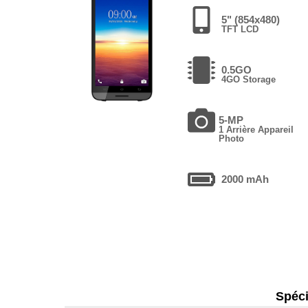
5" (854x480)
TFT LCD
0.5GO
4GO Storage
5-MP
1 Arrière Appareil
Photo
2000 mAh
Spéci