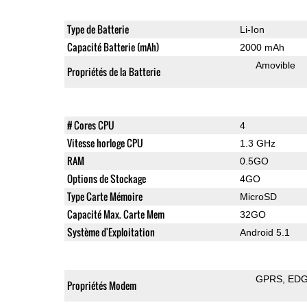
Type de Batterie
Li-Ion
Capacité Batterie (mAh)
2000 mAh
Amovible
Propriétés de la Batterie
# Cores CPU
4
Vitesse horloge CPU
1.3 GHz
RAM
0.5GO
Options de Stockage
4GO
Type Carte Mémoire
MicroSD
Capacité Max. Carte Mem
32GO
Système d'Exploitation
Android 5.1
GPRS
ED
Propriétés Modem