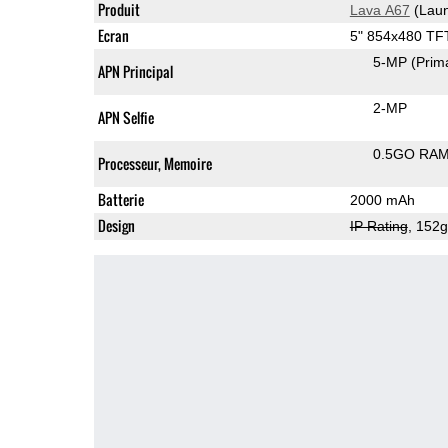
Produit
Lava A67
(Laun
Ecran
5" 854x480 TF
5-MP
(Prim
APN Principal
2-MP
APN Selfie
0.5GO RA
Processeur, Memoire
Batterie
2000 mAh
Design
IP Rating
, 152