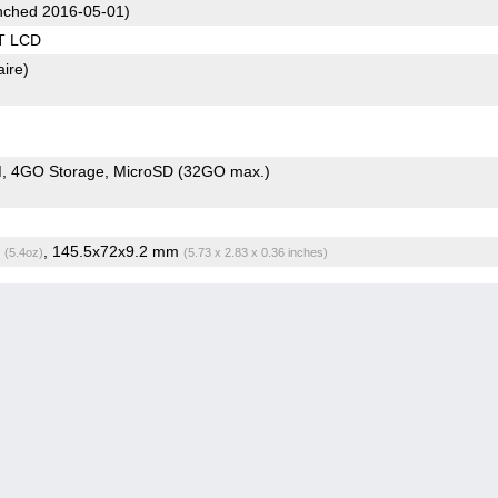
ched 2016-05-01)
T LCD
aire)
M
4GO Storage
MicroSD (32GO max.)
g
, 145.5x72x9.2 mm
(5.4oz)
(5.73 x 2.83 x 0.36 inches)