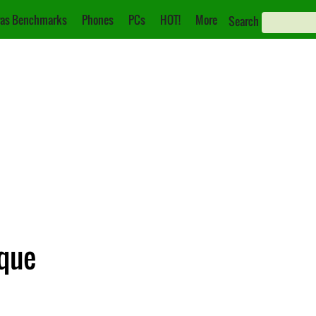
as Benchmarks
Phones
PCs
HOT!
More
Search
ique