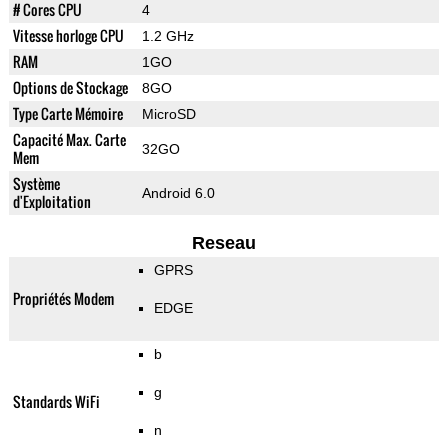
# Cores CPU
4
Vitesse horloge CPU
1.2 GHz
RAM
1GO
Options de Stockage
8GO
Type Carte Mémoire
MicroSD
Capacité Max. Carte
32GO
Mem
Système
Android 6.0
d'Exploitation
Reseau
GPRS
Propriétés Modem
EDGE
b
g
Standards WiFi
n