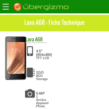
Lava A68 : Fiche Technique
Lava
A68
4.5"
(854x480)
TFT LCD
1GO
8GO
Storage
5-MP
1
Arrière
Appareil
Photo