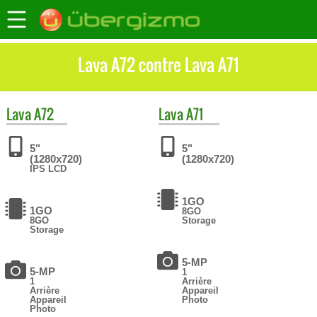
Lava A72 contre Lava A71
Lava
A72
Lava
A71
5"
5"
(1280x720)
(1280x720)
IPS LCD
1GO
1GO
8GO
8GO
Storage
Storage
5-MP
5-MP
1
1
Arrière
Arrière
Appareil
Appareil
Photo
Photo