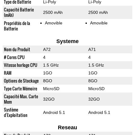
Type de Batterie
Li-Poly
Li-Poly
Capacité Batterie
2500 mAh
2500 mAh
(mAh)
Propriétés de la
Amovible
Amovible
Batterie
Systeme
Nom du Produit
A72
A71
# Cores CPU
4
4
Vitesse horloge CPU
1.5 GHz
1.5 GHz
RAM
1GO
1GO
Options de Stockage
8GO
8GO
Type Carte Mémoire
MicroSD
MicroSD
Capacité Max. Carte
32GO
32GO
Mem
Système
Android 5.1
Android 5.1
d'Exploitation
Reseau