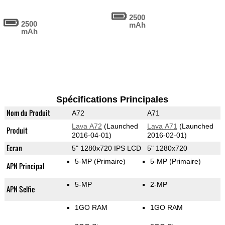
2500
2500
mAh
mAh
Spécifications Principales
Nom du Produit
A72
A71
Lava A72
(Launched
Lava A71
(Launched
Produit
2016-04-01)
2016-02-01)
Ecran
5" 1280x720 IPS LCD
5" 1280x720
5-MP
(Primaire)
5-MP
(Primaire)
APN Principal
5-MP
2-MP
APN Selfie
1GO RAM
1GO RAM