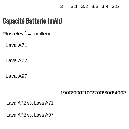
3
3.1
3.2
3.3
3.4
3.5
Capacité Batterie (mAh)
Plus élevé = meilleur
Lava A71
Lava A72
Lava A97
1900
2000
2100
2200
2300
2400
25
Lava A72 vs. Lava A71
Lava A72 vs. Lava A97