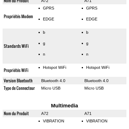
Nom du Produit
A72
A71
GPRS
GPRS
Propriétés Modem
EDGE
EDGE
b
b
g
g
Standards WiFi
n
n
Hotspot WiFi
Hotspot WiFi
Propriétés WiFi
Version Bluetooth
Bluetooth 4.0
Bluetooth 4.0
Type de Connecteur
Micro USB
Micro USB
Multimedia
Nom du Produit
A72
A71
VIBRATION
VIBRATION