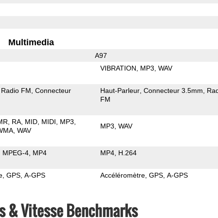
Multimedia
A97
VIBRATION
MP3
WAV
Radio FM
Connecteur
Haut-Parleur
Connecteur 3.5mm
Rad
FM
MR
RA
MID
MIDI
MP3
MP3
WAV
WMA
WAV
MPEG-4
MP4
MP4
H.264
e
GPS
A-GPS
Accéléromètre
GPS
A-GPS
cs & Vitesse Benchmarks