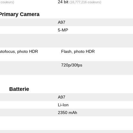
24 bit
 couleurs)
(16,777,216 couleurs)
Primary Camera
A97
5-MP
utofocus
photo HDR
Flash
photo HDR
720p/30fps
Batterie
A97
Li-Ion
2350 mAh