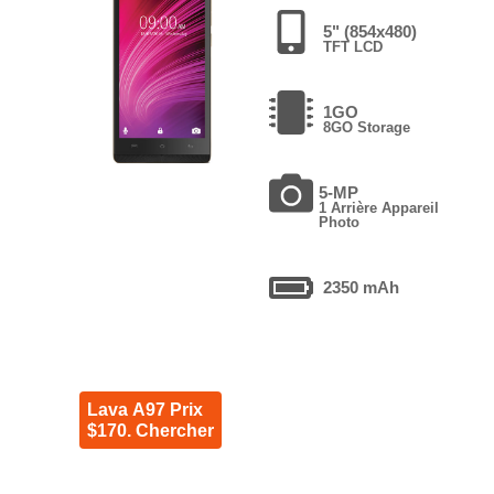
5" (854x480)
TFT LCD
1GO
8GO Storage
5-MP
1 Arrière Appareil
Photo
2350 mAh
Lava A97 Prix
$170. Chercher