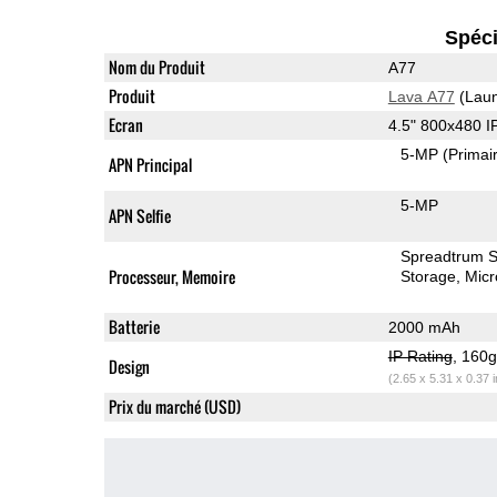
Spéci
Nom du Produit
A77
Produit
Lava A77
(Laun
Ecran
4.5" 800x480 
5-MP
(Primai
APN Principal
5-MP
APN Selfie
Spreadtrum 
Processeur, Memoire
Storage
Mic
Batterie
2000 mAh
IP Rating
, 160
Design
(2.65 x 5.31 x 0.37 
Prix du marché (USD)