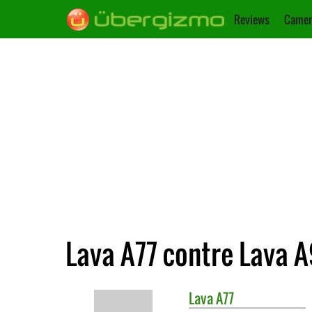
Reviews
Camer
Lava A77 contre Lava A
Lava
A77