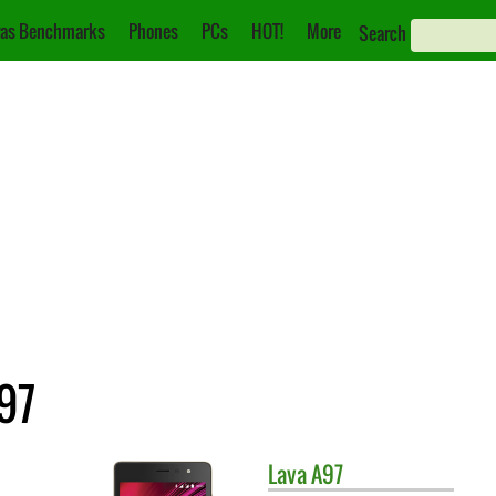
as Benchmarks
Phones
PCs
HOT!
More
Search
97
Lava
A97