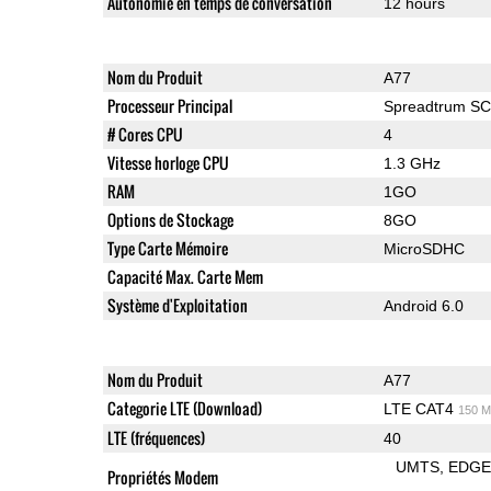
Autonomie en temps de conversation
12 hours
Nom du Produit
A77
Processeur Principal
Spreadtrum S
# Cores CPU
4
Vitesse horloge CPU
1.3 GHz
RAM
1GO
Options de Stockage
8GO
Type Carte Mémoire
MicroSDHC
Capacité Max. Carte Mem
Système d'Exploitation
Android 6.0
Nom du Produit
A77
Categorie LTE (Download)
LTE CAT4
150 M
LTE (fréquences)
40
UMTS
EDG
Propriétés Modem