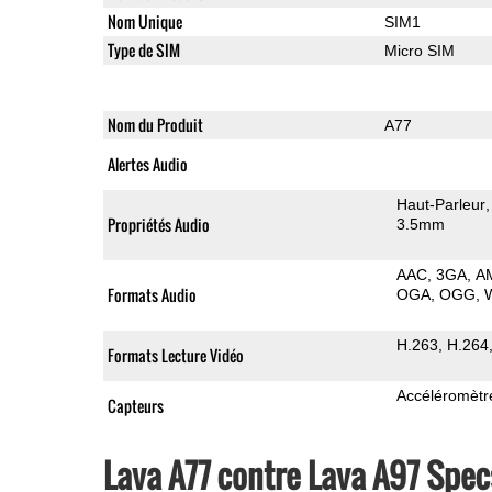
Nom Unique
SIM1
Type de SIM
Micro SIM
Nom du Produit
A77
Alertes Audio
Haut-Parleur
Propriétés Audio
3.5mm
AAC
3GA
A
Formats Audio
OGA
OGG
H.263
H.264
Formats Lecture Vidéo
Accéléromètr
Capteurs
Lava A77 contre Lava A97 Spe