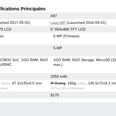
fications Principales
A97
ched 2017-05-01)
Lava A97
(Launched 2016-09-01)
IPS LCD
5" 854x480 TFT LCD
re)
5-MP
(Primaire)
5-MP
SC9832 SoC
1GO RAM
8GO
1GO RAM
8GO Storage
MicroSD (
roSDHC
max.)
2350 mAh
g
, 67.2x135x9.5 mm
IP Rating
, 160g
, 145.5x72x9.2 m
(5.6oz)
(5.6oz)
inches)
(5.73 x 2.83 x 0.36 inches)
$170