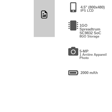
4.5" (800x480)
IPS LCD
1GO
Spreadtrum
SC9832 SoC
8GO Storage
5-MP
1 Arrière Appareil
Photo
2000 mAh