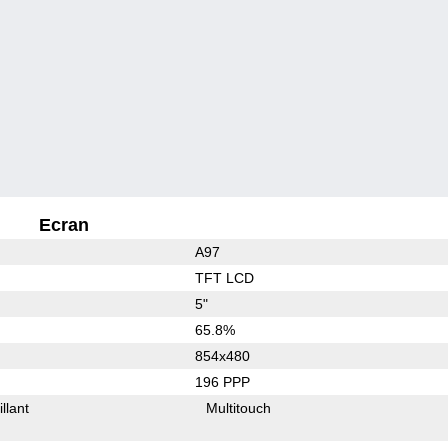
Ecran
A97
TFT LCD
5"
65.8%
854x480
196 PPP
illant
Multitouch