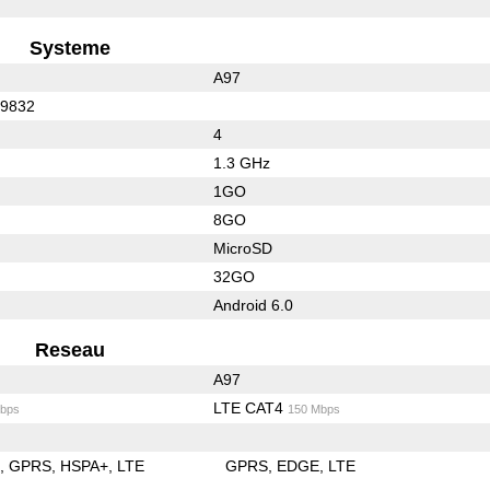
Systeme
A97
C9832
4
1.3 GHz
1GO
8GO
MicroSD
32GO
Android 6.0
Reseau
A97
LTE CAT4
bps
150 Mbps
E
GPRS
HSPA+
LTE
GPRS
EDGE
LTE