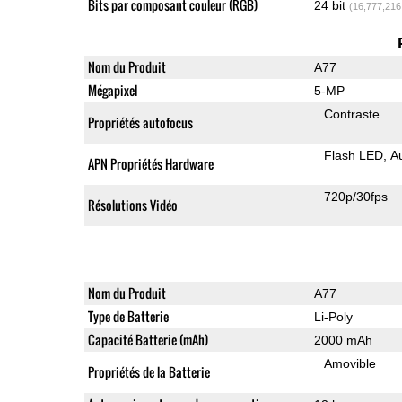
Bits par composant couleur (RGB)
24 bit
(16,777,216
Nom du Produit
A77
Mégapixel
5-MP
Contraste
Propriétés autofocus
Flash LED
A
APN Propriétés Hardware
720p/30fps
Résolutions Vidéo
Nom du Produit
A77
Type de Batterie
Li-Poly
Capacité Batterie (mAh)
2000 mAh
Amovible
Propriétés de la Batterie