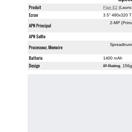
Produit
Flair E2
(Launc
Ecran
3.5" 480x320 
2-MP
(Prim
APN Principal
APN Selfie
Spreadtru
Processeur, Memoire
Batterie
1400 mAh
Design
IP Rating
, 156