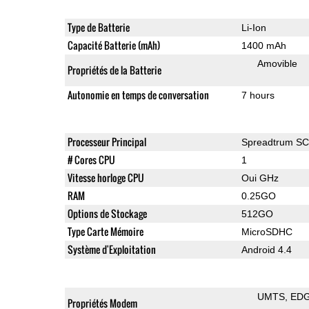
Type de Batterie
Li-Ion
Capacité Batterie (mAh)
1400 mAh
Amovible
Propriétés de la Batterie
Autonomie en temps de conversation
7 hours
Processeur Principal
Spreadtrum S
# Cores CPU
1
Vitesse horloge CPU
Oui GHz
RAM
0.25GO
Options de Stockage
512GO
Type Carte Mémoire
MicroSDHC
Système d'Exploitation
Android 4.4
UMTS
ED
Propriétés Modem