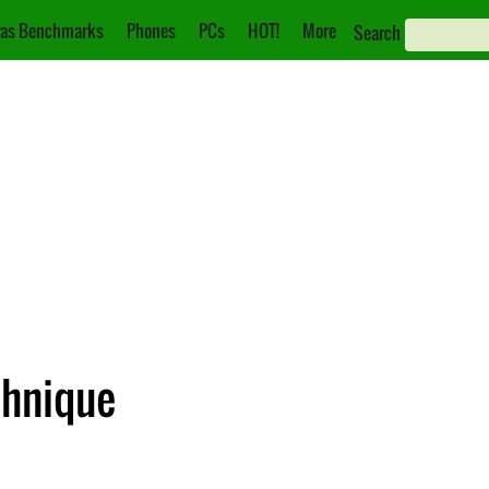
as Benchmarks
Phones
PCs
HOT!
More
Search
echnique