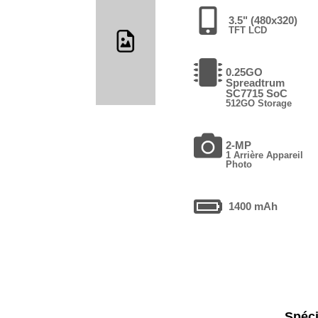
3.5" (480x320)
TFT LCD
0.25GO
Spreadtrum
SC7715 SoC
512GO Storage
2-MP
1 Arrière Appareil
Photo
1400 mAh
Spéci