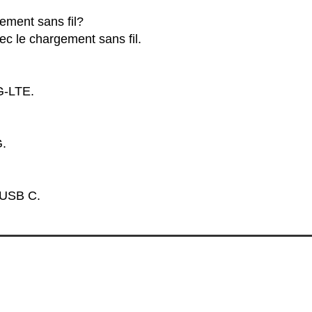
gement sans fil?
vec le chargement sans fil.
4G-LTE.
G.
n USB C.