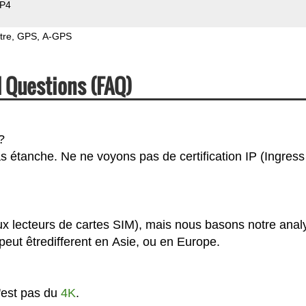
P4
tre
GPS
A-GPS
d Questions (FAQ)
?
pas étanche. Ne ne voyons pas de certification IP (Ingress
eux lecteurs de cartes SIM), mais nous basons notre anal
eut êtredifferent en Asie, ou en Europe.
n'est pas du
4K
.