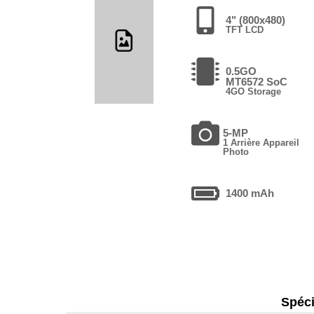
4" (800x480)
TFT LCD
0.5GO
MT6572 SoC
4GO Storage
5-MP
1 Arrière Appareil
Photo
1400 mAh
Spéci