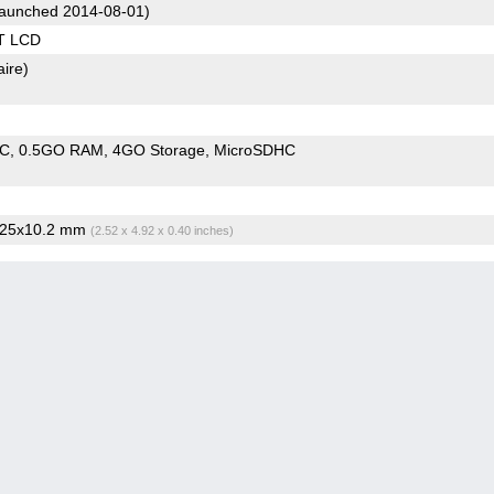
aunched 2014-08-01)
T LCD
aire)
oC
0.5GO RAM
4GO Storage
MicroSDHC
125x10.2 mm
(2.52 x 4.92 x 0.40 inches)