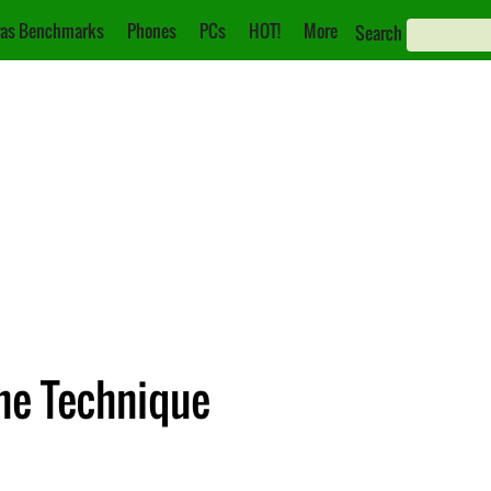
as Benchmarks
Phones
PCs
HOT!
More
Search
che Technique