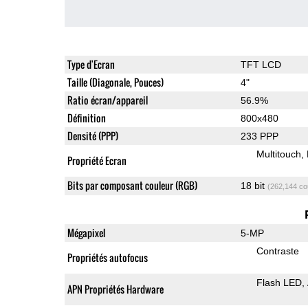
Type d'Ecran
TFT LCD
Taille (Diagonale, Pouces)
4"
Ratio écran/appareil
56.9%
Définition
800x480
Densité (PPP)
233 PPP
Multitouch
Propriété Ecran
Bits par composant couleur (RGB)
18 bit
(262,144 co
Mégapixel
5-MP
Contraste
Propriétés autofocus
Flash LED
APN Propriétés Hardware