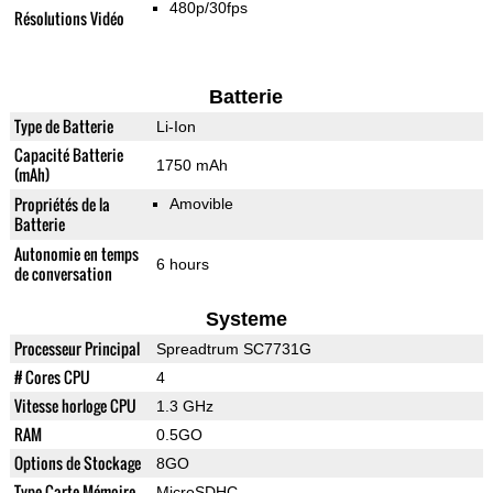
480p/30fps
Résolutions Vidéo
Batterie
Type de Batterie
Li-Ion
Capacité Batterie
1750 mAh
(mAh)
Propriétés de la
Amovible
Batterie
Autonomie en temps
6 hours
de conversation
Systeme
Processeur Principal
Spreadtrum SC7731G
# Cores CPU
4
Vitesse horloge CPU
1.3 GHz
RAM
0.5GO
Options de Stockage
8GO
Type Carte Mémoire
MicroSDHC