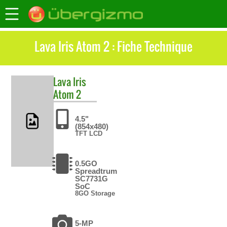
Lava Iris Atom 2 : Fiche Technique
Lava
Iris
Atom 2
4.5"
(854x480)
TFT LCD
0.5GO
Spreadtrum
SC7731G
SoC
8GO Storage
5-MP