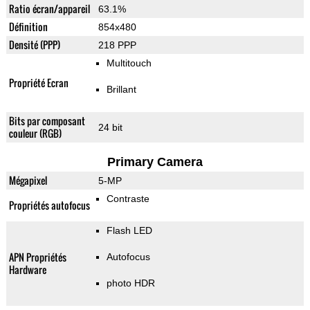
Ratio écran/appareil
63.1%
Définition
854x480
Densité (PPP)
218 PPP
Multitouch
Propriété Ecran
Brillant
Bits par composant
24 bit
couleur (RGB)
Primary Camera
Mégapixel
5-MP
Contraste
Propriétés autofocus
Flash LED
APN Propriétés
Autofocus
Hardware
photo HDR