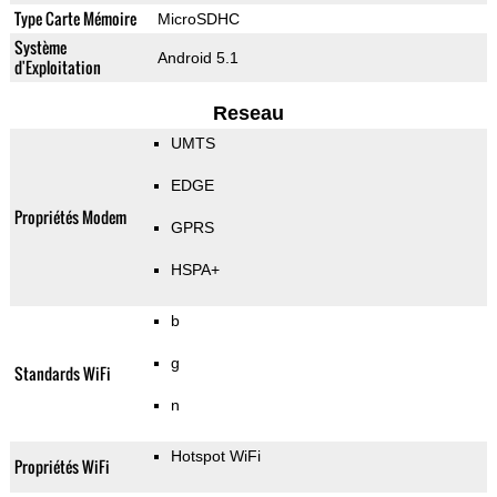
Type Carte Mémoire
MicroSDHC
Système
Android 5.1
d'Exploitation
Reseau
UMTS
EDGE
Propriétés Modem
GPRS
HSPA+
b
g
Standards WiFi
n
Hotspot WiFi
Propriétés WiFi