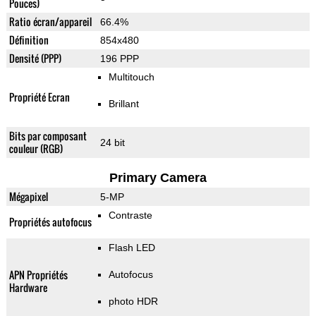
Pouces)
Ratio écran/appareil
66.4%
Définition
854x480
Densité (PPP)
196 PPP
Multitouch
Propriété Ecran
Brillant
Bits par composant
24 bit
couleur (RGB)
Primary Camera
Mégapixel
5-MP
Contraste
Propriétés autofocus
Flash LED
APN Propriétés
Autofocus
Hardware
photo HDR