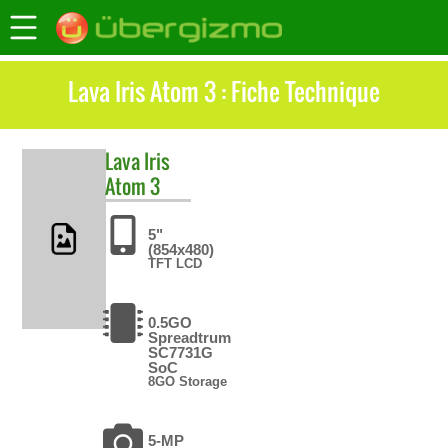
Lava Iris Atom 3 : Fiche Technique
Lava
Iris
Atom 3
5"
(854x480)
TFT LCD
0.5GO
Spreadtrum
SC7731G
SoC
8GO Storage
5-MP