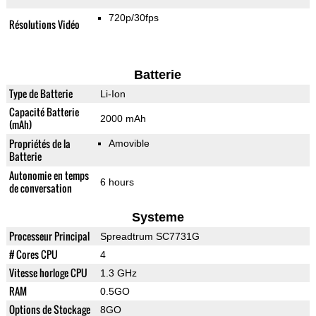
720p/30fps
Résolutions Vidéo
Batterie
Type de Batterie
Li-Ion
Capacité Batterie
2000 mAh
(mAh)
Propriétés de la
Amovible
Batterie
Autonomie en temps
6 hours
de conversation
Systeme
Processeur Principal
Spreadtrum SC7731G
# Cores CPU
4
Vitesse horloge CPU
1.3 GHz
RAM
0.5GO
Options de Stockage
8GO