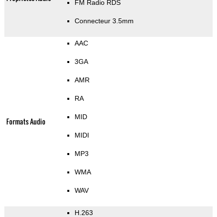
FM Radio RDS
Connecteur 3.5mm
AAC
3GA
AMR
RA
MID
Formats Audio
MIDI
MP3
WMA
WAV
H.263