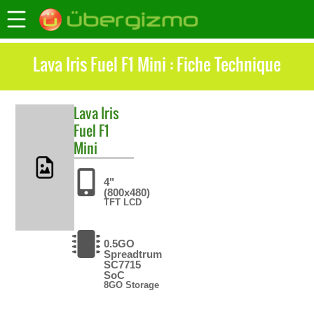
Lava Iris Fuel F1 Mini : Fiche Technique
Lava
Iris
Fuel F1
Mini
4"
(800x480)
TFT LCD
0.5GO
Spreadtrum
SC7715
SoC
8GO Storage