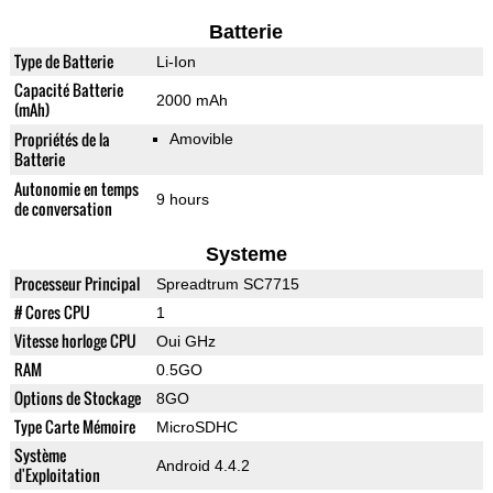
Batterie
Type de Batterie
Li-Ion
Capacité Batterie
2000 mAh
(mAh)
Propriétés de la
Amovible
Batterie
Autonomie en temps
9 hours
de conversation
Systeme
Processeur Principal
Spreadtrum SC7715
# Cores CPU
1
Vitesse horloge CPU
Oui GHz
RAM
0.5GO
Options de Stockage
8GO
Type Carte Mémoire
MicroSDHC
Système
Android 4.4.2
d'Exploitation