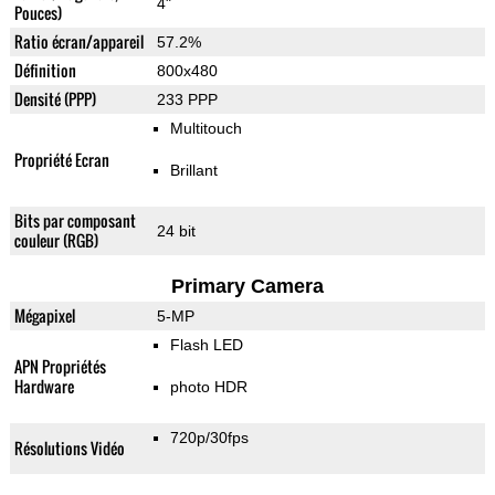
4"
Pouces)
Ratio écran/appareil
57.2%
Définition
800x480
Densité (PPP)
233 PPP
Multitouch
Propriété Ecran
Brillant
Bits par composant
24 bit
couleur (RGB)
Primary Camera
Mégapixel
5-MP
Flash LED
APN Propriétés
Hardware
photo HDR
720p/30fps
Résolutions Vidéo