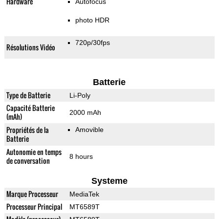
Hardware
Autofocus
photo HDR
720p/30fps
Résolutions Vidéo
Batterie
Type de Batterie
Li-Poly
Capacité Batterie
2000 mAh
(mAh)
Propriétés de la
Amovible
Batterie
Autonomie en temps
8 hours
de conversation
Systeme
Marque Processeur
MediaTek
Processeur Principal
MT6589T