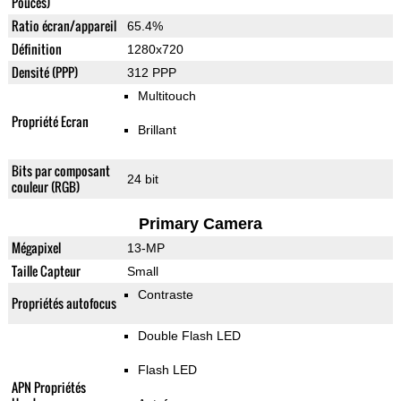
Pouces)
Ratio écran/appareil
65.4%
Définition
1280x720
Densité (PPP)
312 PPP
Multitouch
Propriété Ecran
Brillant
Bits par composant
24 bit
couleur (RGB)
Primary Camera
Mégapixel
13-MP
Taille Capteur
Small
Contraste
Propriétés autofocus
Double Flash LED
Flash LED
APN Propriétés