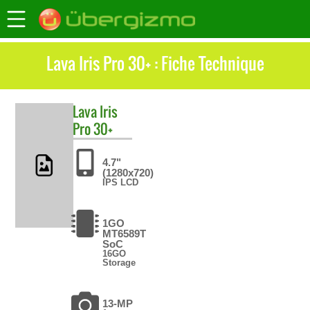
Lava Iris Pro 30+ : Fiche Technique
Lava
Iris
Pro 30+
4.7"
(1280x720)
IPS LCD
1GO
MT6589T
SoC
16GO
Storage
13-MP