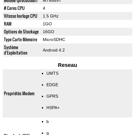
Modèle (processeur)
MT6589T
# Cores CPU
4
Vitesse horloge CPU
1.5 GHz
RAM
1GO
Options de Stockage
16GO
Type Carte Mémoire
MicroSDHC
Système
Android 4.2
d'Exploitation
Reseau
UMTS
EDGE
Propriétés Modem
GPRS
HSPA+
b
g