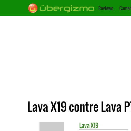
Reviews
Camer
Lava X19 contre Lava P
Lava
X19