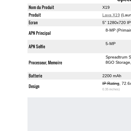
Nom du Produit
X19
Produit
Lava X19
(Laun
Ecran
5" 1280x720 I
8-MP
(Primai
APN Principal
5-MP
APN Selfie
Spreadtrum 
Processeur, Memoire
8GO Storage
Batterie
2200 mAh
IP Rating
, 72.
Design
0.35 inches)