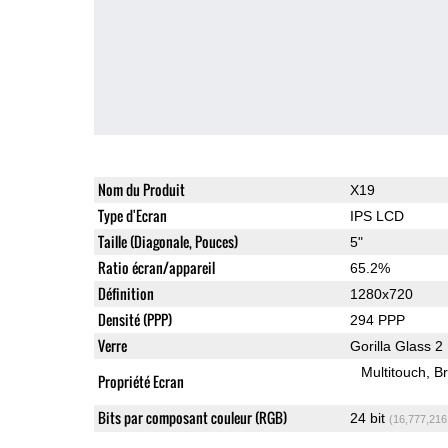
Nom du Produit
X19
Type d'Ecran
IPS LCD
Taille (Diagonale, Pouces)
5"
Ratio écran/appareil
65.2%
Définition
1280x720
Densité (PPP)
294 PPP
Verre
Gorilla Glass 2
Multitouch
Br
Propriété Ecran
Bits par composant couleur (RGB)
24 bit
(16,777,216