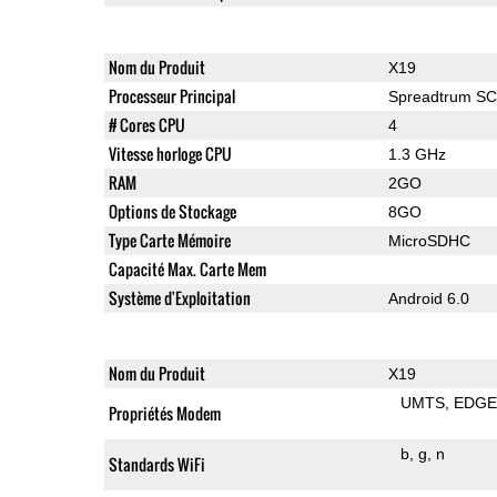
Nom du Produit
X19
Processeur Principal
Spreadtrum S
# Cores CPU
4
Vitesse horloge CPU
1.3 GHz
RAM
2GO
Options de Stockage
8GO
Type Carte Mémoire
MicroSDHC
Capacité Max. Carte Mem
Système d'Exploitation
Android 6.0
Nom du Produit
X19
UMTS
EDG
Propriétés Modem
b
g
n
Standards WiFi