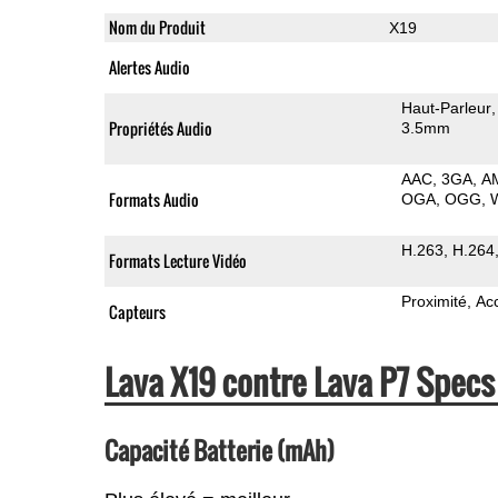
Nom du Produit
X19
Alertes Audio
Haut-Parleur
Propriétés Audio
3.5mm
AAC
3GA
A
Formats Audio
OGA
OGG
H.263
H.264
Formats Lecture Vidéo
Proximité
Ac
Capteurs
Lava X19 contre Lava P7 Spec
Capacité Batterie (mAh)