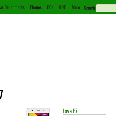
as Benchmarks
Phones
PCs
HOT!
More
Search
7
Lava
P7