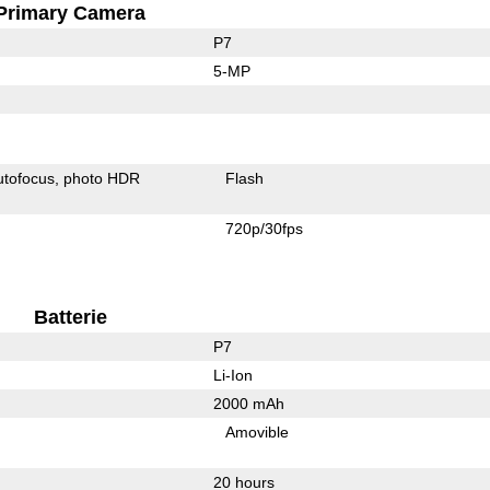
Primary Camera
P7
5-MP
utofocus
photo HDR
Flash
720p/30fps
Batterie
P7
Li-Ion
2000 mAh
Amovible
20 hours