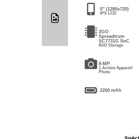
5" (1280x720)
IPS LCD
2GO
Spreadtrum
SC7731G SoC
8GO Storage
8-MP
1 Arrière Appareil
Photo
2200 mAh
Spéci