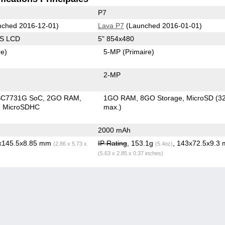
P7
ched 2016-12-01)
Lava P7
(Launched 2016-01-01)
PS LCD
5" 854x480
re)
5-MP
(Primaire)
2-MP
SC7731G SoC
2GO RAM
1GO RAM
8GO Storage
MicroSD (
MicroSDHC
max.)
2000 mAh
6x145.5x8.85 mm
IP Rating
, 153.1g
, 143x72.5x9.3
(2.86 x 5.73 x
(5.4oz)
(5.63 x 2.85 x 0.37 inches)