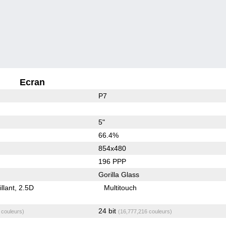
Ecran
P7
5"
66.4%
854x480
196 PPP
Gorilla Glass
illant
2.5D
Multitouch
24 bit
 couleurs)
(16,777,216 couleurs)