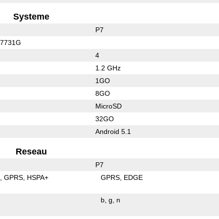
Systeme
P7
C7731G
4
1.2 GHz
1GO
8GO
MicroSD
32GO
Android 5.1
Reseau
P7
E
GPRS
HSPA+
GPRS
EDGE
b
g
n