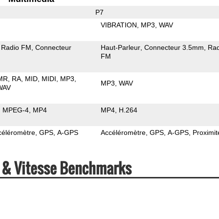
P7
VIBRATION
MP3
WAV
Radio FM
Connecteur
Haut-Parleur
Connecteur 3.5mm
Rad
FM
MR
RA
MID
MIDI
MP3
MP3
WAV
WAV
MPEG-4
MP4
MP4
H.264
céléromètre
GPS
A-GPS
Accéléromètre
GPS
A-GPS
Proximit
s & Vitesse Benchmarks