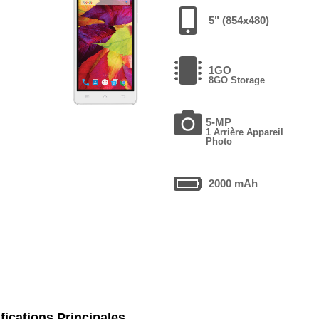
5" (854x480)
1GO
8GO Storage
5-MP
1 Arrière Appareil
Photo
2000 mAh
fications Principales