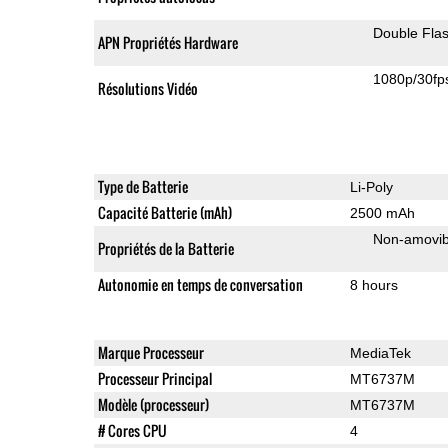
Double Fla
APN Propriétés Hardware
1080p/30fp
Résolutions Vidéo
Type de Batterie
Li-Poly
Capacité Batterie (mAh)
2500 mAh
Non-amovib
Propriétés de la Batterie
Autonomie en temps de conversation
8 hours
Marque Processeur
MediaTek
Processeur Principal
MT6737M
Modèle (processeur)
MT6737M
# Cores CPU
4