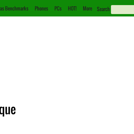
as Benchmarks
Phones
PCs
HOT!
More
Search
ique