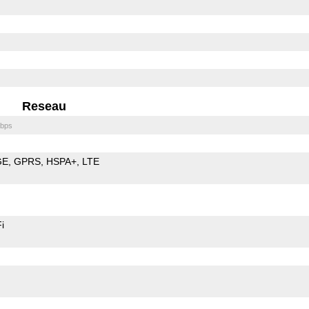
Reseau
bps
GE
GPRS
HSPA+
LTE
i