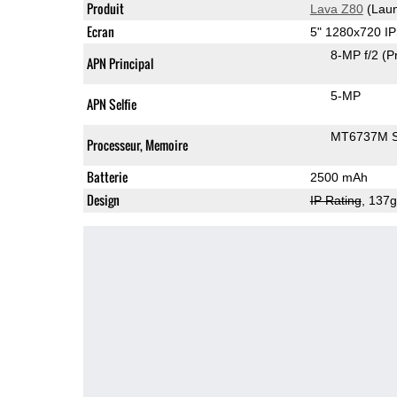
Produit
Lava Z80
(Laun
Ecran
5" 1280x720 I
8-MP f/2
(P
APN Principal
5-MP
APN Selfie
MT6737M 
Processeur, Memoire
Batterie
2500 mAh
Design
IP Rating
, 137