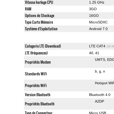
Vitesse horloge CPU
1.25 GHz
RAM
3GO
Options de Stockage
16GO
Type Carte Mémoire
MicroSDXC
Système d'Exploitation
Android 7.0
Categorie LTE (Download)
LTE CAT4
150 M
LTE (fréquences)
40, 41
UMTS
ED
Propriétés Modem
b
g
n
Standards WiFi
Hotspot WiF
Propriétés WiFi
Version Bluetooth
Bluetooth 4.0
A2DP
Propriétés Bluetooth
Type de Connecteur
Micro USB