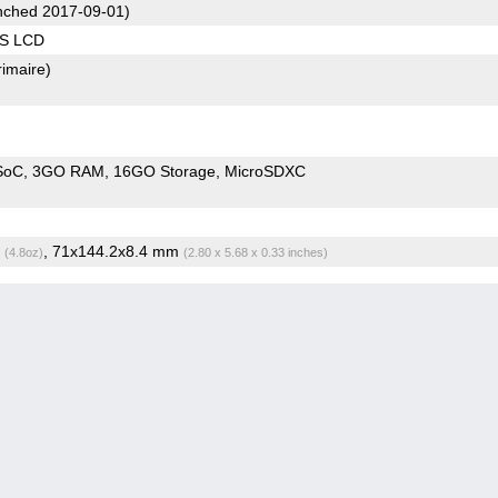
ched 2017-09-01)
PS LCD
rimaire)
SoC
3GO RAM
16GO Storage
MicroSDXC
g
, 71x144.2x8.4 mm
(4.8oz)
(2.80 x 5.68 x 0.33 inches)