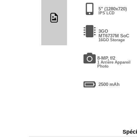
5" (1280x720)
IPS LCD
3GO
MT6737M SoC
16GO Storage
8-MP, f/2
1 Arrière Appareil
Photo
2500 mAh
Spéci