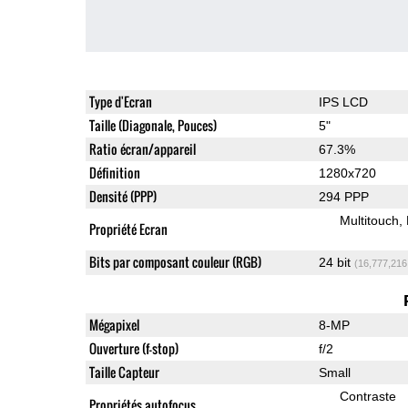
Type d'Ecran
IPS LCD
Taille (Diagonale, Pouces)
5"
Ratio écran/appareil
67.3%
Définition
1280x720
Densité (PPP)
294 PPP
Multitouch
Propriété Ecran
Bits par composant couleur (RGB)
24 bit
(16,777,216
Mégapixel
8-MP
Ouverture (f-stop)
f/2
Taille Capteur
Small
Contraste
Propriétés autofocus