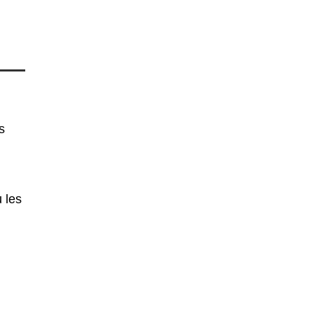
s
 les