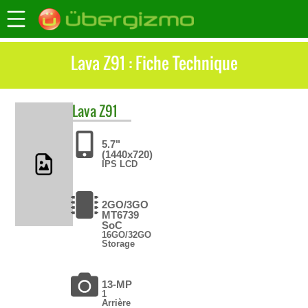
Lava Z91 : Fiche Technique
Lava
Z91
5.7"
(1440x720)
IPS LCD
2GO/3GO
MT6739
SoC
16GO/32GO
Storage
13-MP
1
Arrière