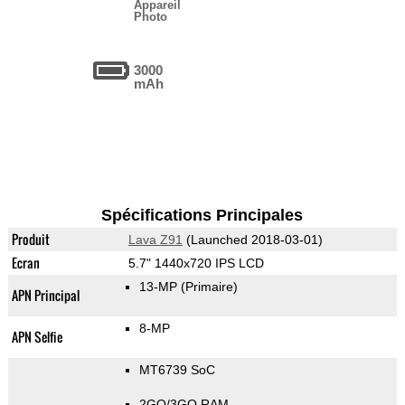
Appareil
Photo
3000
mAh
Spécifications Principales
Produit
Lava Z91
(Launched 2018-03-01)
Ecran
5.7" 1440x720 IPS LCD
13-MP
(Primaire)
APN Principal
8-MP
APN Selfie
MT6739 SoC
2GO/3GO RAM