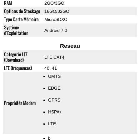
RAM
2GO/3GO
Options de Stockage
16GO/32GO
Type Carte Mémoire
MicroSDXC
Système
Android 7.0
d'Exploitation
Reseau
Categorie LTE
LTE CAT4
(Download)
LTE (fréquences)
40, 41
UMTS
EDGE
GPRS
Propriétés Modem
HSPA+
LTE
b