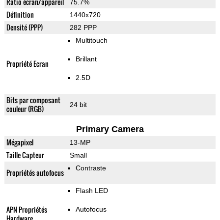
Ratio écran/appareil
75.7%
Définition
1440x720
Densité (PPP)
282 PPP
Multitouch
Brillant
Propriété Ecran
2.5D
Bits par composant
24 bit
couleur (RGB)
Primary Camera
Mégapixel
13-MP
Taille Capteur
Small
Contraste
Propriétés autofocus
Flash LED
APN Propriétés
Autofocus
Hardware