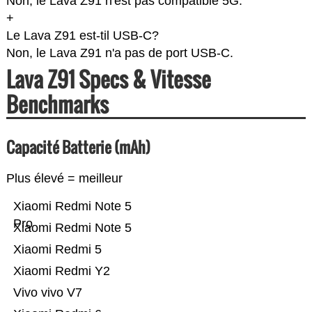
Non, le Lava Z91 n'est pas compatible 5G.
+
Le Lava Z91 est-til USB-C?
Non, le Lava Z91 n'a pas de port USB-C.
Lava Z91 Specs & Vitesse
Benchmarks
Capacité Batterie (mAh)
Plus élevé = meilleur
Xiaomi Redmi Note 5
Pro
Xiaomi Redmi Note 5
Xiaomi Redmi 5
Xiaomi Redmi Y2
Vivo vivo V7