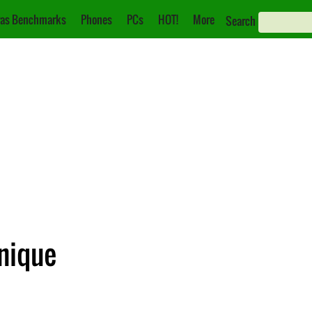
as Benchmarks
Phones
PCs
HOT!
More
Search
hnique