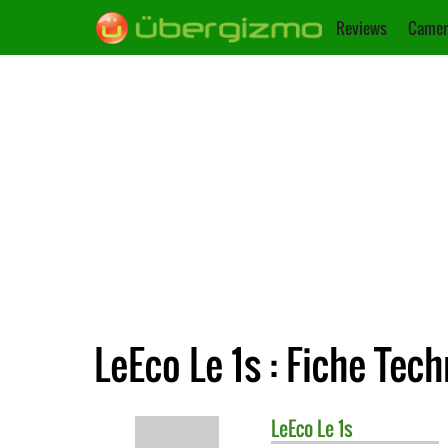
Reviews
Camer
LeEco Le 1s : Fiche Tec
LeEco
Le 1s