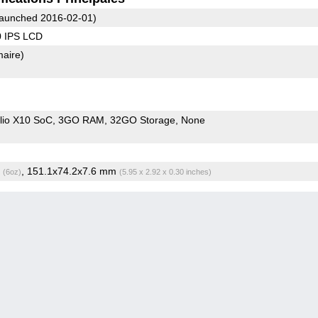
aunched 2016-02-01)
0 IPS LCD
maire)
io X10 SoC
3GO RAM
32GO Storage
None
g
, 151.1x74.2x7.6 mm
(6oz)
(5.95 x 2.92 x 0.30 inches)