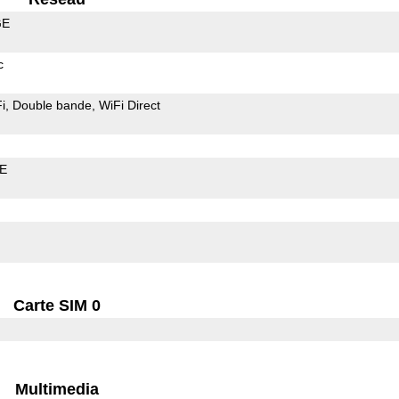
GE
c
i
Double bande
WiFi Direct
LE
Carte SIM 0
Multimedia