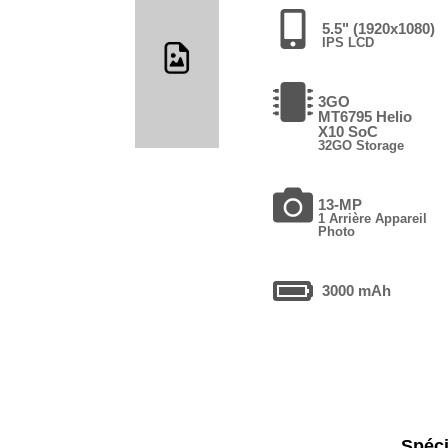
5.5" (1920x1080)
IPS LCD
3GO
MT6795 Helio
X10 SoC
32GO Storage
13-MP
1 Arrière Appareil
Photo
3000 mAh
Spéci