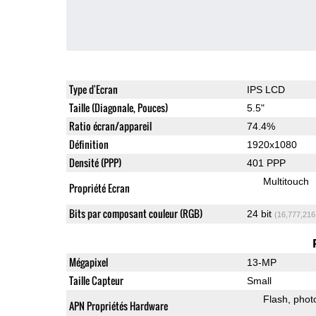
Type d'Ecran
IPS LCD
Taille (Diagonale, Pouces)
5.5"
Ratio écran/appareil
74.4%
Définition
1920x1080
Densité (PPP)
401 PPP
Multitouch
Propriété Ecran
Bits par composant couleur (RGB)
24 bit
(16,777,216
Mégapixel
13-MP
Taille Capteur
Small
Flash
phot
APN Propriétés Hardware