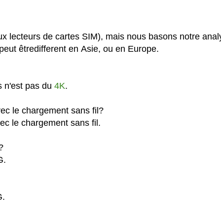
ux lecteurs de cartes SIM), mais nous basons notre anal
eut êtredifferent en Asie, ou en Europe.
s n'est pas du
4K
.
ec le chargement sans fil?
ec le chargement sans fil.
?
G.
G.