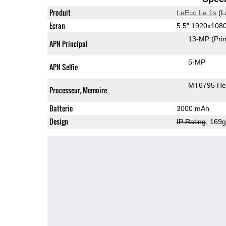
Produit
LeEco Le 1s
(L
Ecran
5.5" 1920x108
13-MP
(Pri
APN Principal
5-MP
APN Selfie
MT6795 Hel
Processeur, Memoire
Batterie
3000 mAh
Design
IP Rating
, 169