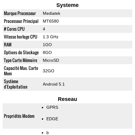
Systeme
Marque Processeur
Mediatek
Processeur Principal
MT6580
# Cores CPU
4
Vitesse horloge CPU
1.3 GHz
RAM
1GO
Options de Stockage
8GO
Type Carte Mémoire
MicroSD
Capacité Max. Carte
32GO
Mem
Système
Android 5.1
d'Exploitation
Reseau
GPRS
Propriétés Modem
EDGE
b