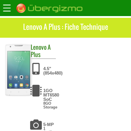
Lenovo A Plus : Fiche Technique
Lenovo
A
Plus
4.5"
(854x480)
1GO
MT6580
SoC
8GO
Storage
5-MP
1