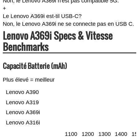
Non, le Lenovo A369i n'est pas compatible 5G.
+
Le Lenovo A369i est-til USB-C?
Non, le Lenovo A369i ne se connecte pas en USB C.
Lenovo A369i Specs & Vitesse
Benchmarks
Capacité Batterie (mAh)
Plus élevé = meilleur
Lenovo A390
Lenovo A319
Lenovo A369i
Lenovo A316i
1100
1200
1300
1400
15