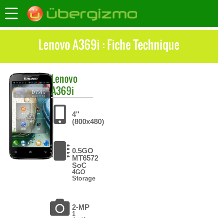
Lenovo A369i : Fiche Technique
Lenovo
A369i
4"
(800x480)
0.5GO
MT6572
SoC
4GO
Storage
2-MP
1