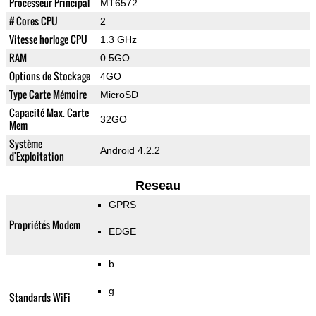
Processeur Principal
MT6572
# Cores CPU
2
Vitesse horloge CPU
1.3 GHz
RAM
0.5GO
Options de Stockage
4GO
Type Carte Mémoire
MicroSD
Capacité Max. Carte
32GO
Mem
Système
Android 4.2.2
d'Exploitation
Reseau
GPRS
Propriétés Modem
EDGE
b
g
Standards WiFi