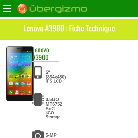
Lenovo A3900 : Fiche Technique
Lenovo
A3900
5"
(854x480)
IPS LCD
0.5GO
MT6752
SoC
4GO
Storage
5-MP