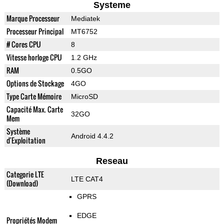
Systeme
Marque Processeur
Mediatek
Processeur Principal
MT6752
# Cores CPU
8
Vitesse horloge CPU
1.2 GHz
RAM
0.5GO
Options de Stockage
4GO
Type Carte Mémoire
MicroSD
Capacité Max. Carte
32GO
Mem
Système
Android 4.4.2
d'Exploitation
Reseau
Categorie LTE
LTE CAT4
(Download)
GPRS
EDGE
Propriétés Modem