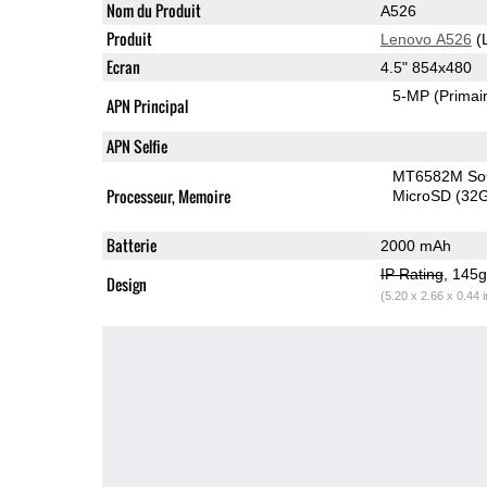
Nom du Produit
A526
Produit
Lenovo A526
(
Ecran
4.5" 854x480
5-MP
(Primai
APN Principal
APN Selfie
MT6582M S
Processeur, Memoire
MicroSD (32
Batterie
2000 mAh
IP Rating
, 145
Design
(5.20 x 2.66 x 0.44 