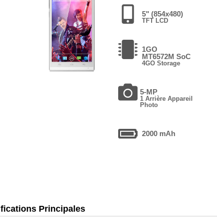
5" (854x480)
TFT LCD
1GO
MT6572M SoC
4GO Storage
5-MP
1 Arrière Appareil
Photo
2000 mAh
fications Principales