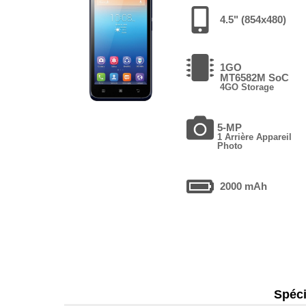
4.5" (854x480)
1GO
MT6582M SoC
4GO Storage
5-MP
1 Arrière Appareil
Photo
2000 mAh
Spéci