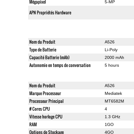
Mégapixel
5-MP
APN Propriétés Hardware
Nom du Produit
A526
Type de Batterie
Li-Poly
Capacité Batterie (mAh)
2000 mAh
Autonomie en temps de conversation
5 hours
Nom du Produit
A526
Marque Processeur
Mediatek
Processeur Principal
MT6582M
# Cores CPU
4
Vitesse horloge CPU
1.3 GHz
RAM
1GO
Options de Stockage
4GO