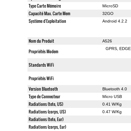
Type Carte Mémoire
MicroSD
Capacité Max. Carte Mem
32GO
Système d'Exploitation
Android 4.2.2
Nom du Produit
A526
GPRS
EDGE
Propriétés Modem
Standards WiFi
Propriétés WiFi
Version Bluetooth
Bluetooth 4.0
Type de Connecteur
Micro USB
Radiations (tete, US)
0.41 W/Kg
Radiations (corps, US)
0.47 W/Kg
Radiations (tete, Eur)
Radiations (corps, Eur)