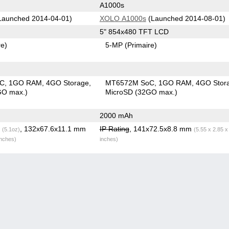
A1000s
Launched 2014-04-01)
XOLO A1000s
(Launched 2014-08-01)
5" 854x480 TFT LCD
re)
5-MP
(Primaire)
oC
1GO RAM
4GO Storage
MT6572M SoC
1GO RAM
4GO Stor
GO max.)
MicroSD (32GO max.)
2000 mAh
g
, 132x67.6x11.1 mm
IP Rating
, 141x72.5x8.8 mm
(5.1oz)
(5.55 x 2.85 x
inches)
inches)