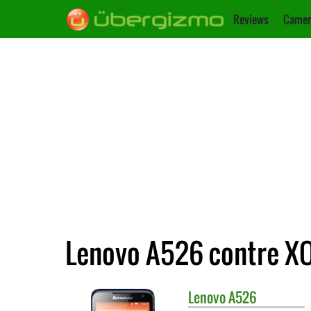
Reviews
Camer
Lenovo A526 contre X
Lenovo
A526