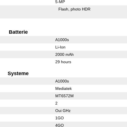
5-MP
Flash
photo HDR
Batterie
A1000s
Li-Ion
2000 mAh
29 hours
Systeme
A1000s
Mediatek
MT6572M
2
Oui GHz
1GO
4GO