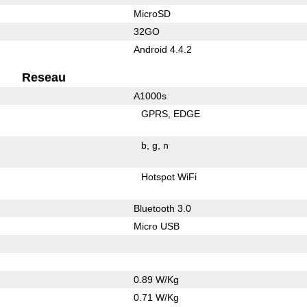
MicroSD
32GO
Android 4.4.2
Reseau
A1000s
GPRS
EDGE
b
g
n
Hotspot WiFi
Bluetooth 3.0
Micro USB
0.89 W/Kg
0.71 W/Kg