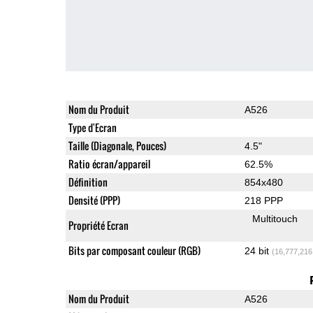
Nom du Produit
A526
Type d'Ecran
Taille (Diagonale, Pouces)
4.5"
Ratio écran/appareil
62.5%
Définition
854x480
Densité (PPP)
218 PPP
Multitouch
Propriété Ecran
Bits par composant couleur (RGB)
24 bit
(16,777,216
Nom du Produit
A526