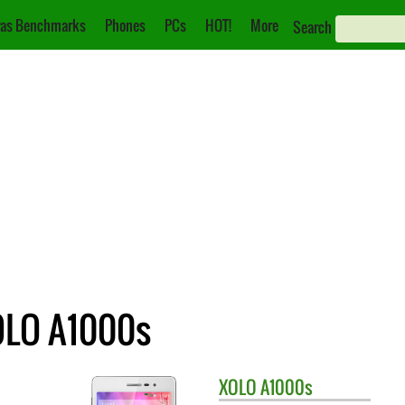
as Benchmarks
Phones
PCs
HOT!
More
Search
OLO A1000s
XOLO
A1000s