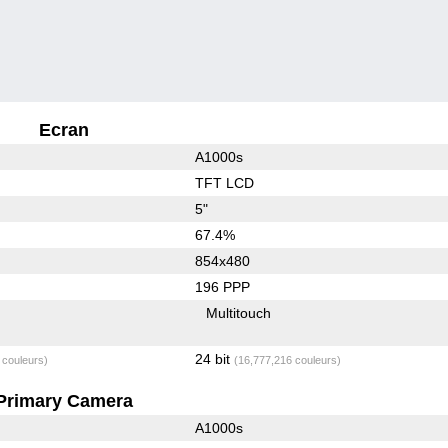
Ecran
A1000s
TFT LCD
5"
67.4%
854x480
196 PPP
Multitouch
24 bit
 couleurs)
(16,777,216 couleurs)
Primary Camera
A1000s