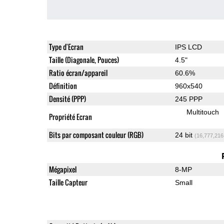
Type d'Ecran
IPS LCD
Taille (Diagonale, Pouces)
4.5"
Ratio écran/appareil
60.6%
Définition
960x540
Densité (PPP)
245 PPP
Multitouch
Propriété Ecran
Bits par composant couleur (RGB)
24 bit
(16,777,216
Mégapixel
8-MP
Taille Capteur
Small