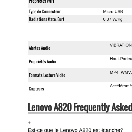
Propriétés WiFi
Type de Connecteur
Micro USB
Radiations (tete, Eur)
0.37 W/Kg
VIBRATION
Alertes Audio
Haut-Parleu
Propriétés Audio
MP4
WMV
Formats Lecture Vidéo
Accéléromè
Capteurs
Lenovo A820 Frequently Asked
+
Est-ce que le Lenovo A820 est étanche?