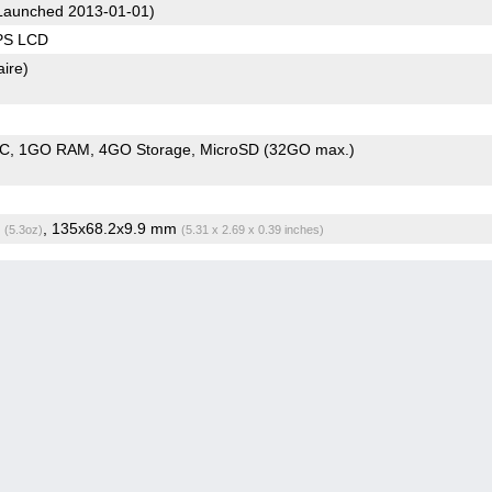
Launched 2013-01-01)
IPS LCD
aire)
oC
1GO RAM
4GO Storage
MicroSD (32GO max.)
g
, 135x68.2x9.9 mm
(5.3oz)
(5.31 x 2.69 x 0.39 inches)