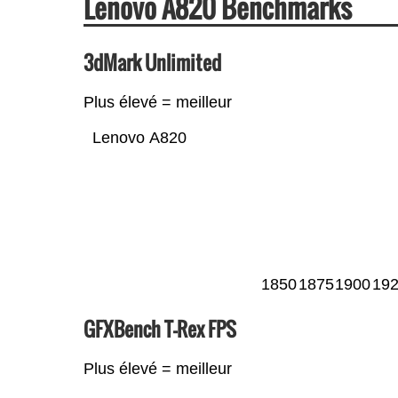
Lenovo A820 Benchmarks
3dMark Unlimited
Plus élevé = meilleur
Lenovo A820
1850
1875
1900
19
GFXBench T-Rex FPS
Plus élevé = meilleur