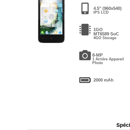
4.5" (960x540)
IPS LCD
1GO
MT6589 SoC
4GO Storage
8-MP
1 Arrière Appareil
Photo
2000 mAh
Spéci