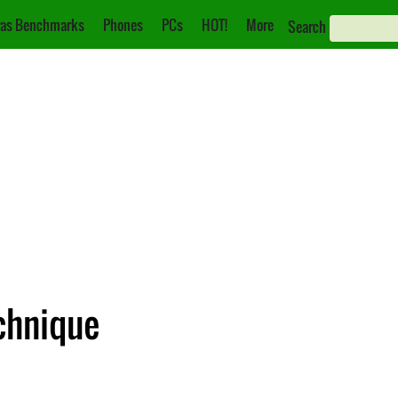
as Benchmarks
Phones
PCs
HOT!
More
Search
chnique