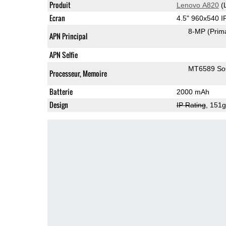
Produit
Lenovo A820
(
Ecran
4.5" 960x540 
8-MP
(Prim
APN Principal
APN Selfie
MT6589 S
Processeur, Memoire
Batterie
2000 mAh
Design
IP Rating
, 151