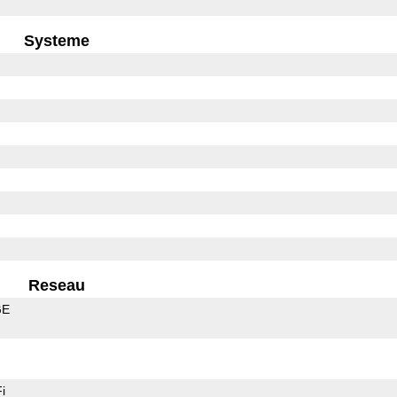
Systeme
Reseau
GE
i