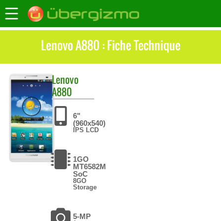
Lenovo A880 : Fiche Technique
Lenovo
A880
6"
(960x540)
IPS LCD
1GO
MT6582M
SoC
8GO
Storage
5-MP