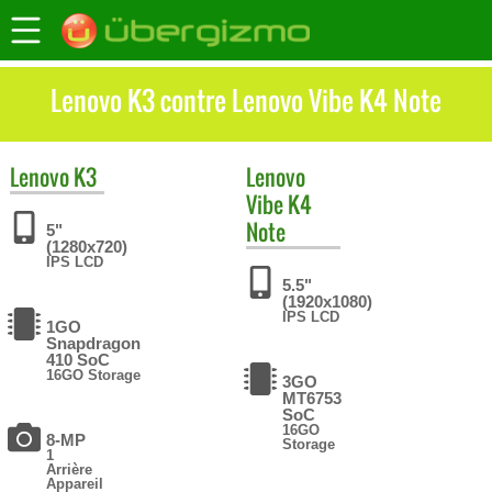
Lenovo K3 contre Lenovo Vibe K4 Note
Lenovo
K3
Lenovo
Vibe K4
Note
5"
(1280x720)
IPS LCD
5.5"
(1920x1080)
IPS LCD
1GO
Snapdragon
410 SoC
16GO Storage
3GO
MT6753
SoC
16GO
8-MP
Storage
1
Arrière
Appareil