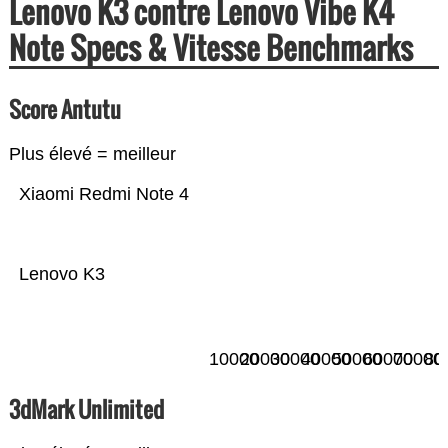
Lenovo K3 contre Lenovo Vibe K4
Note Specs & Vitesse Benchmarks
Score Antutu
Plus élevé = meilleur
Xiaomi Redmi Note 4
Lenovo K3
10000
20000
30000
40000
50000
60000
70000
80
3dMark Unlimited