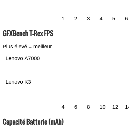
1
2
3
4
5
6
GFXBench T-Rex FPS
Plus élevé = meilleur
Lenovo A7000
Lenovo K3
4
6
8
10
12
14
Capacité Batterie (mAh)