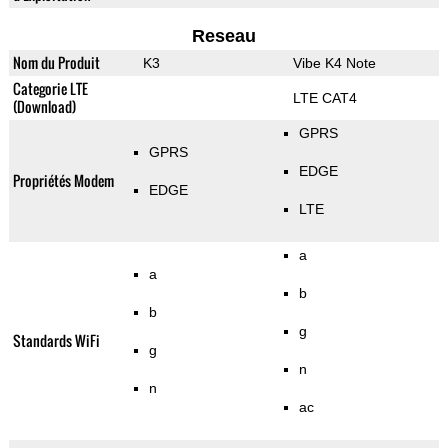
Reseau
Nom du Produit
K3
Vibe K4 Note
Categorie LTE
LTE CAT4
(Download)
GPRS
GPRS
EDGE
Propriétés Modem
EDGE
LTE
a
a
b
b
g
Standards WiFi
g
n
n
ac