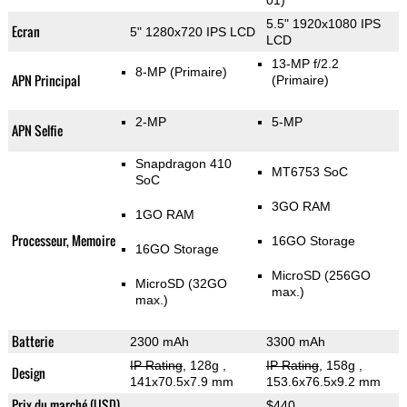
01)
5.5" 1920x1080 IPS
Ecran
5" 1280x720 IPS LCD
LCD
13-MP f/2.2
8-MP
(Primaire)
APN Principal
(Primaire)
2-MP
5-MP
APN Selfie
Snapdragon 410
MT6753 SoC
SoC
3GO RAM
1GO RAM
Processeur, Memoire
16GO Storage
16GO Storage
MicroSD (256GO
MicroSD (32GO
max.)
max.)
Batterie
2300 mAh
3300 mAh
IP Rating
, 128g
,
IP Rating
, 158g
,
Design
141x70.5x7.9 mm
153.6x76.5x9.2 mm
Prix du marché (USD)
$440