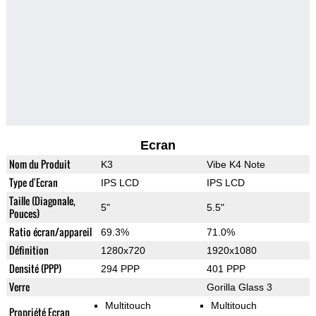
Ecran
Nom du Produit
K3
Vibe K4 Note
Type d'Ecran
IPS LCD
IPS LCD
Taille (Diagonale,
5"
5.5"
Pouces)
Ratio écran/appareil
69.3%
71.0%
Définition
1280x720
1920x1080
Densité (PPP)
294 PPP
401 PPP
Verre
Gorilla Glass 3
Multitouch
Multitouch
Propriété Ecran