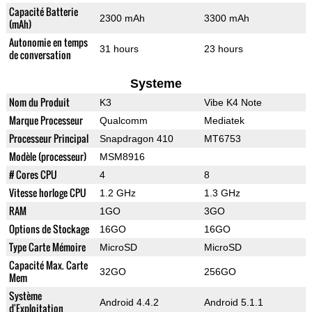
Capacité Batterie
2300 mAh
3300 mAh
(mAh)
Autonomie en temps
31 hours
23 hours
de conversation
Systeme
Nom du Produit
K3
Vibe K4 Note
Marque Processeur
Qualcomm
Mediatek
Processeur Principal
Snapdragon 410
MT6753
Modèle (processeur)
MSM8916
# Cores CPU
4
8
Vitesse horloge CPU
1.2 GHz
1.3 GHz
RAM
1GO
3GO
Options de Stockage
16GO
16GO
Type Carte Mémoire
MicroSD
MicroSD
Capacité Max. Carte
32GO
256GO
Mem
Système
Android 4.4.2
Android 5.1.1
d'Exploitation