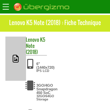
Lenovo K5 Note (2018) : Fiche Technique
Lenovo
K5
Note
(2018)
6"
(1440x720)
IPS LCD
3GO/4GO
Snapdragon
450 SoC
32GO/64GO
Storage