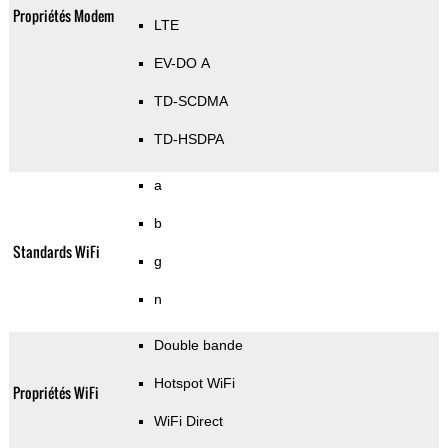
Propriétés Modem
LTE
EV-DO A
TD-SCDMA
TD-HSDPA
a
b
Standards WiFi
g
n
Double bande
Hotspot WiFi
Propriétés WiFi
WiFi Direct