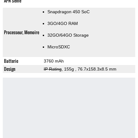
APN Selfie
Snapdragon 450 SoC
3GO/4GO RAM
Processeur, Memoire
32GO/64GO Storage
MicroSDXC
Batterie
3760 mAh
Design
IP Rating
, 155g
, 76.7x158.3x8.5 mm