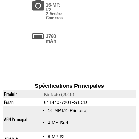
16-MP,
f/2
2 Arrière
Cameras
3760
mAh
Spécifications Principales
Produit
K5 Note (2018)
Ecran
6" 1440x720 IPS LCD
16-MP f/2
(Primaire)
APN Principal
2-MP f/2.4
8-MP f/2