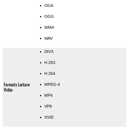
OGA
OGG
WMA
WAV
DIVX
H.263
H.264
Formats Lecture
MPEG-4
Vidéo
MP4
VP8
XVID