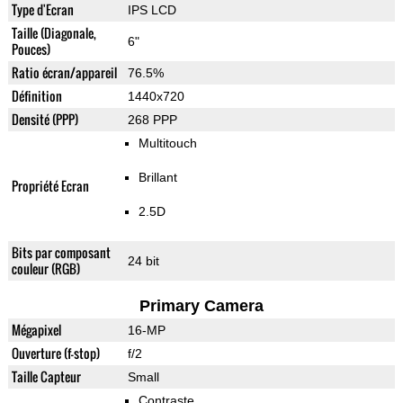
Type d'Ecran
IPS LCD
Taille (Diagonale,
6"
Pouces)
Ratio écran/appareil
76.5%
Définition
1440x720
Densité (PPP)
268 PPP
Multitouch
Brillant
Propriété Ecran
2.5D
Bits par composant
24 bit
couleur (RGB)
Primary Camera
Mégapixel
16-MP
Ouverture (f-stop)
f/2
Taille Capteur
Small
Contraste