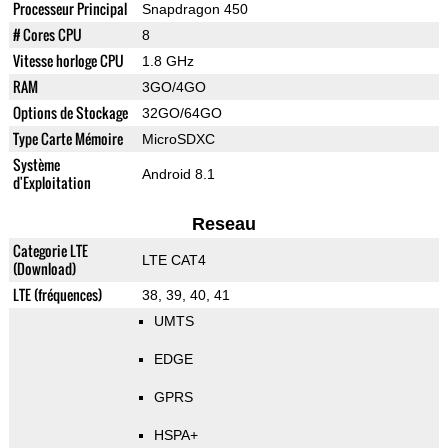
Processeur Principal
Snapdragon 450
# Cores CPU
8
Vitesse horloge CPU
1.8 GHz
RAM
3GO/4GO
Options de Stockage
32GO/64GO
Type Carte Mémoire
MicroSDXC
Système
Android 8.1
d'Exploitation
Reseau
Categorie LTE
LTE CAT4
(Download)
LTE (fréquences)
38, 39, 40, 41
UMTS
EDGE
GPRS
HSPA+