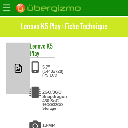
Lenovo K5 Play : Fiche Technique
Lenovo
K5
Play
5.7"
(1440x720)
IPS LCD
2GO/3GO
Snapdragon
430 SoC
16GO/32GO
Storage
13-MP,