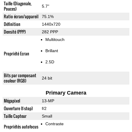
Taille (Diagonale,
5.7"
Pouces)
Ratio écran/appareil
75.1%
Définition
1440x720
Densité (PPP)
282 PPP
Multitouch
Brillant
Propriété Ecran
2.5D
Bits par composant
24 bit
couleur (RGB)
Primary Camera
Mégapixel
13-MP
Ouverture (f-stop)
f/2
Taille Capteur
Small
Contraste
Propriétés autofocus