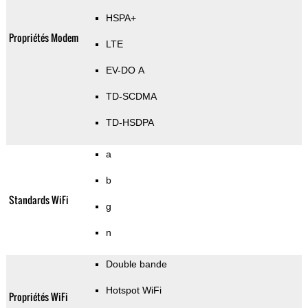
HSPA+
Propriétés Modem
LTE
EV-DO A
TD-SCDMA
TD-HSDPA
a
b
Standards WiFi
g
n
Double bande
Hotspot WiFi
Propriétés WiFi