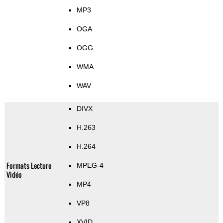
MP3
OGA
OGG
WMA
WAV
DIVX
H.263
H.264
Formats Lecture
MPEG-4
Vidéo
MP4
VP8
XVID