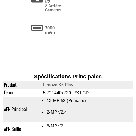
f/2
2 Arrière
Cameras
3000
mAh
Spécifications Principales
Produit
Lenovo K5 Play
Ecran
5.7" 1440x720 IPS LCD
13-MP f/2
(Primaire)
APN Principal
2-MP f/2.4
8-MP f/2
APN Selfie