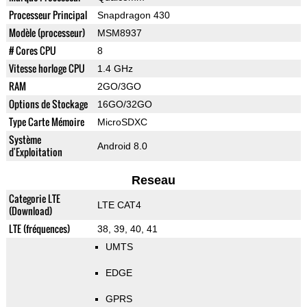
Processeur Principal
Snapdragon 430
Modèle (processeur)
MSM8937
# Cores CPU
8
Vitesse horloge CPU
1.4 GHz
RAM
2GO/3GO
Options de Stockage
16GO/32GO
Type Carte Mémoire
MicroSDXC
Système
Android 8.0
d'Exploitation
Reseau
Categorie LTE
LTE CAT4
(Download)
LTE (fréquences)
38, 39, 40, 41
UMTS
EDGE
GPRS