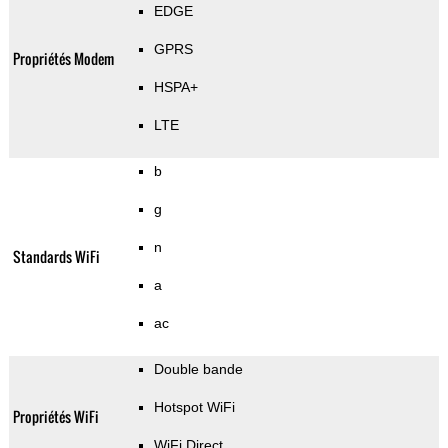
EDGE
GPRS
Propriétés Modem
HSPA+
LTE
b
g
n
Standards WiFi
a
ac
Double bande
Hotspot WiFi
Propriétés WiFi
WiFi Direct