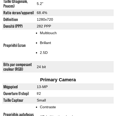
Taille (Diagonale,
5.2"
Pouces)
Ratio écran/appareil
68.4%
Définition
1280x720
Densité (PPP)
282 PPP
Multitouch
Brillant
Propriété Ecran
2.5D
Bits par composant
24 bit
couleur (RGB)
Primary Camera
Mégapixel
13-MP
Ouverture (f-stop)
f/2
Taille Capteur
Small
Contraste
Propriétés autofocus