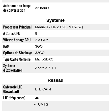
Autonomie en temps
32 hours
de conversation
Systeme
Processeur Principal
MediaTek Helio P20 (MT6757)
# Cores CPU
8
Vitesse horloge CPU
2.3 GHz
RAM
3GO
Options de Stockage
32GO
Type Carte Mémoire
MicroSDXC
Système
Android 7.1.1
d'Exploitation
Reseau
Categorie LTE
LTE CAT4
(Download)
LTE (fréquences)
40
UMTS