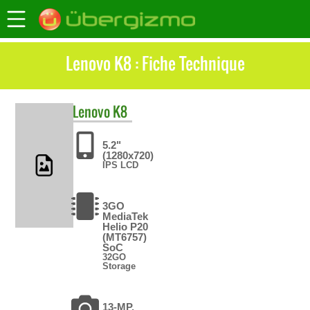
Lenovo K8 : Fiche Technique
Lenovo
K8
5.2"
(1280x720)
IPS LCD
3GO
MediaTek
Helio P20
(MT6757)
SoC
32GO
Storage
13-MP,