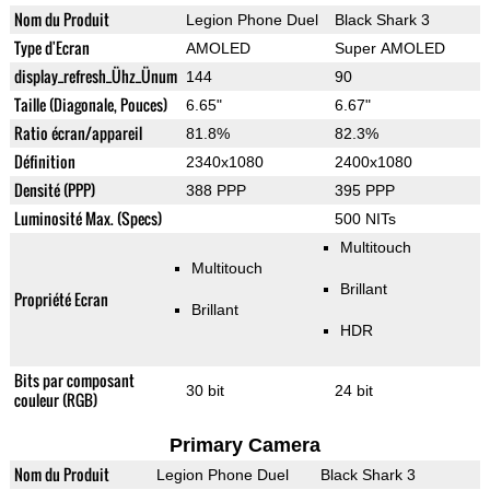
Nom du Produit
Legion Phone Duel
Black Shark 3
Type d'Ecran
AMOLED
Super AMOLED
display_refresh_Ühz_Ünum
144
90
Taille (Diagonale, Pouces)
6.65"
6.67"
Ratio écran/appareil
81.8%
82.3%
Définition
2340x1080
2400x1080
Densité (PPP)
388 PPP
395 PPP
Luminosité Max. (Specs)
500 NITs
Multitouch
Multitouch
Brillant
Propriété Ecran
Brillant
HDR
Bits par composant
30 bit
24 bit
couleur (RGB)
Primary Camera
Nom du Produit
Legion Phone Duel
Black Shark 3