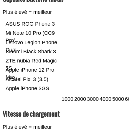
Plus élevé = meilleur
ASUS ROG Phone 3
Mi Note 10 Pro (CC9
Pro)
Lenovo Legion Phone
Duel
Xiaomi Black Shark 3
ZTE nubia Red Magic
5S
Apple iPhone 12 Pro
Max
Alcatel Pixi 3 (3.5)
Apple iPhone 3GS
1000
2000
3000
4000
5000
60
Vitesse de chargement
Plus élevé = meilleur