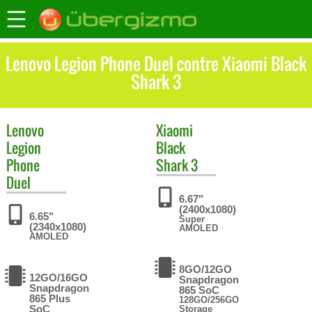
Lenovo Legion Phone Duel contre Xiaomi Black
Shark 3
Lenovo
Xiaomi
Legion
Black
Phone
Shark 3
Duel
6.67"
(2400x1080)
6.65"
Super
(2340x1080)
AMOLED
AMOLED
8GO/12GO
12GO/16GO
Snapdragon
Snapdragon
865 SoC
865 Plus
128GO/256GO
SoC
Storage