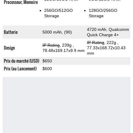
Processeur, Memoire
256GO/512GO
128GO/256GO
Storage
Storage
4720 mAh, Qualcomm
Batterie
5000 mAh, (90)
Quick Charge 4+
IP Rating
, 222g
,
IP Rating
, 239g
,
Design
77.33x168.72x10.43
78.48x169.17x9.9 mm
mm
Prix du marché (USD)
$650
Prix (au Lancement)
$600