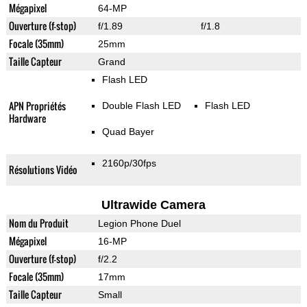
Mégapixel
64-MP
Ouverture (f-stop)
f/1.89
f/1.8
Focale (35mm)
25mm
Taille Capteur
Grand
Flash LED
APN Propriétés
Double Flash LED
Flash LED
Hardware
Quad Bayer
2160p/30fps
Résolutions Vidéo
Ultrawide Camera
Nom du Produit
Legion Phone Duel
Mégapixel
16-MP
Ouverture (f-stop)
f/2.2
Focale (35mm)
17mm
Taille Capteur
Small