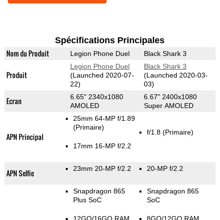
Spécifications Principales
Nom du Produit
Legion Phone Duel
Black Shark 3
Legion Phone Duel
Black Shark 3
Produit
(Launched 2020-07-
(Launched 2020-03-
22)
03)
6.65" 2340x1080
6.67" 2400x1080
Ecran
AMOLED
Super AMOLED
25mm 64-MP f/1.89
(Primaire)
f/1.8
(Primaire)
APN Principal
17mm 16-MP f/2.2
23mm 20-MP f/2.2
20-MP f/2.2
APN Selfie
Snapdragon 865
Snapdragon 865
Plus SoC
SoC
12GO/16GO RAM
8GO/12GO RAM