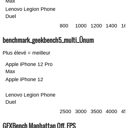
Max
Lenovo Legion Phone
Duel
800
1000
1200
1400
16
benchmark_geekbench5_multi_Ünum
Plus élevé = meilleur
Apple iPhone 12 Pro
Max
Apple iPhone 12
Lenovo Legion Phone
Duel
2500
3000
3500
4000
45
GFXBench Manhattan Off. FPS