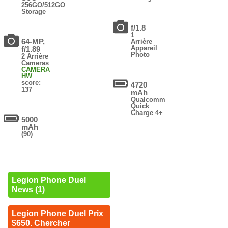
256GO/512GO
Storage
f/1.8
1
64-MP,
Arrière
Appareil
f/1.89
Photo
2 Arrière
Cameras
CAMERA
HW
score:
4720
137
mAh
Qualcomm
Quick
Charge 4+
5000
mAh
(90)
Legion Phone Duel
News (1)
Legion Phone Duel Prix
$650. Chercher