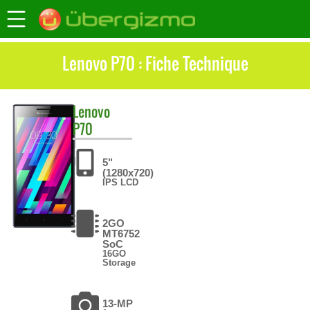
Lenovo P70 : Fiche Technique
Lenovo
P70
5"
(1280x720)
IPS LCD
2GO
MT6752
SoC
16GO
Storage
13-MP