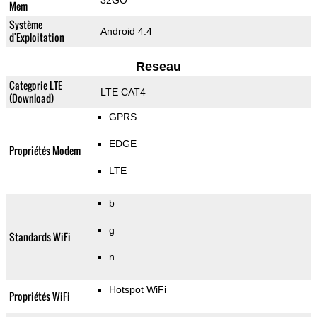
32GO
Mem
Système
Android 4.4
d'Exploitation
Reseau
Categorie LTE
LTE CAT4
(Download)
GPRS
EDGE
Propriétés Modem
LTE
b
g
Standards WiFi
n
Hotspot WiFi
Propriétés WiFi