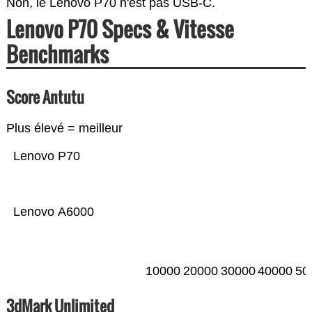
Non, le Lenovo P70 n'est pas USB-C.
Lenovo P70 Specs & Vitesse
Benchmarks
Score Antutu
Plus élevé = meilleur
Lenovo P70
Lenovo A6000
10000
20000
30000
40000
50
3dMark Unlimited