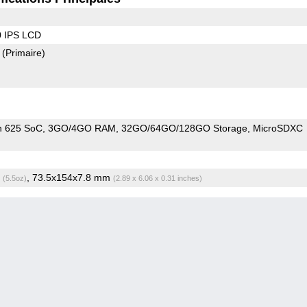
0 IPS LCD
2
(Primaire)
n 625 SoC
3GO/4GO RAM
32GO/64GO/128GO Storage
MicroSDXC
g
, 73.5x154x7.8 mm
(5.5oz)
(2.89 x 6.06 x 0.31 inches)