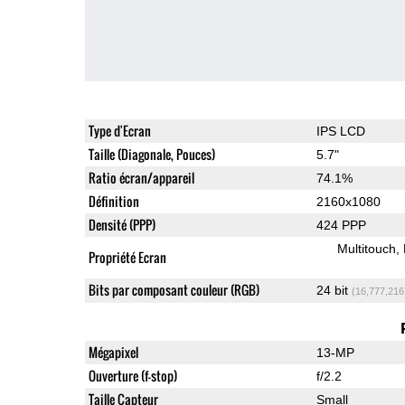
Type d'Ecran
IPS LCD
Taille (Diagonale, Pouces)
5.7"
Ratio écran/appareil
74.1%
Définition
2160x1080
Densité (PPP)
424 PPP
Multitouch
Propriété Ecran
Bits par composant couleur (RGB)
24 bit
(16,777,216
Mégapixel
13-MP
Ouverture (f-stop)
f/2.2
Taille Capteur
Small