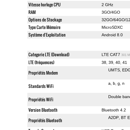
Vitesse horloge CPU
2 GHz
RAM
3GO/4GO
Options de Stockage
32GO/64GO/1
Type Carte Mémoire
MicroSDXC
Système d'Exploitation
Android 8.0
Categorie LTE (Download)
LTE CAT7
301 M
LTE (fréquences)
38, 39, 40, 41
UMTS
ED
Propriétés Modem
a
b
g
n
Standards WiFi
Double ban
Propriétés WiFi
Version Bluetooth
Bluetooth 4.2
A2DP
BT 
Propriétés Bluetooth