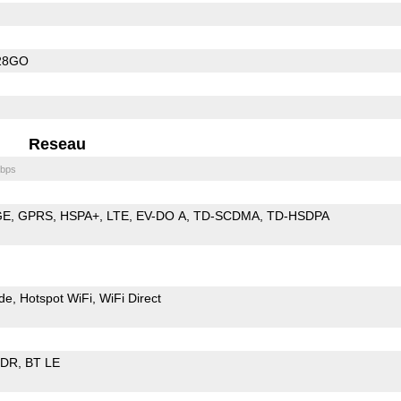
28GO
Reseau
bps
GE
GPRS
HSPA+
LTE
EV-DO A
TD-SCDMA
TD-HSDPA
de
Hotspot WiFi
WiFi Direct
EDR
BT LE