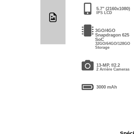
5.7" (2160x1080)
IPS LCD
3GO/4GO
Snapdragon 625
SoC
32GO/64GO/128GO
Storage
13-MP, f/2.2
2 Arrière Cameras
3000 mAh
Spéci