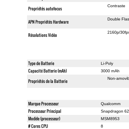
Contraste
Propriétés autofocus
Double Fla
APN Propriétés Hardware
2160p/30fp
Résolutions Vidéo
Type de Batterie
Li-Poly
Capacité Batterie (mAh)
3000 mAh
Non-amovib
Propriétés de la Batterie
Marque Processeur
Qualcomm
Processeur Principal
Snapdragon 6
Modèle (processeur)
MSM8953
# Cores CPU
8