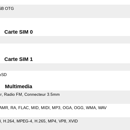
SB OTG
Carte SIM 0
Carte SIM 1
roSD
Multimedia
r
Radio FM
Connecteur 3.5mm
AMR
RA
FLAC
MID
MIDI
MP3
OGA
OGG
WMA
WAV
3
H.264
MPEG-4
H.265
MP4
VP8
XVID