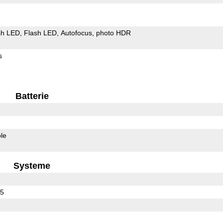
sh LED
Flash LED
Autofocus
photo HDR
s
Batterie
le
Systeme
25