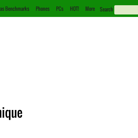
as Benchmarks
Phones
PCs
HOT!
More
Search
nique