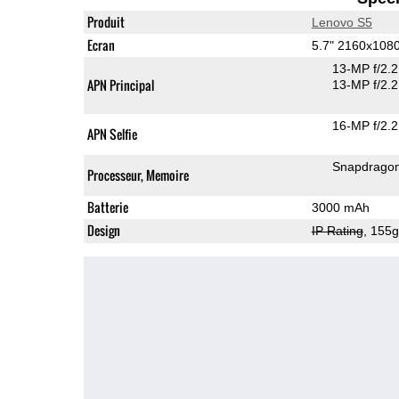
Produit
Lenovo S5
Ecran
5.7" 2160x108
13-MP f/2.
APN Principal
13-MP f/2.2
16-MP f/2.2
APN Selfie
Snapdrago
Processeur, Memoire
Batterie
3000 mAh
Design
IP Rating
, 155