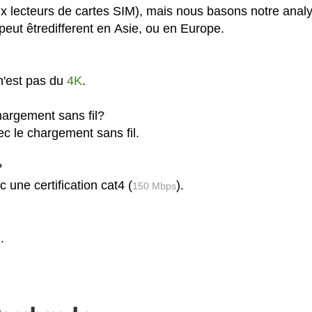
x lecteurs de cartes SIM), mais nous basons notre anal
eut êtredifferent en Asie, ou en Europe.
n'est pas du
4K
.
argement sans fil?
c le chargement sans fil.
?
une certification cat4 (
).
150 Mbps
.