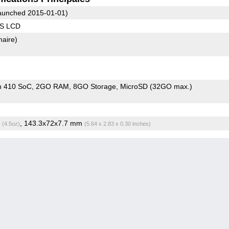
unched 2015-01-01)
PS LCD
maire)
n 410 SoC
2GO RAM
8GO Storage
MicroSD (32GO max.)
g
, 143.3x72x7.7 mm
(4.5oz)
(5.64 x 2.83 x 0.30 inches)