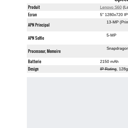
Produit
Lenovo S60
(La
Ecran
5" 1280x720 I
13-MP
(Pri
APN Principal
5-MP
APN Selfie
Snapdrago
Processeur, Memoire
Batterie
2150 mAh
Design
IP Rating
, 128