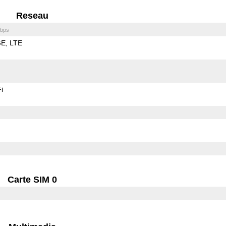
Reseau
bps
GE
LTE
i
Carte SIM 0