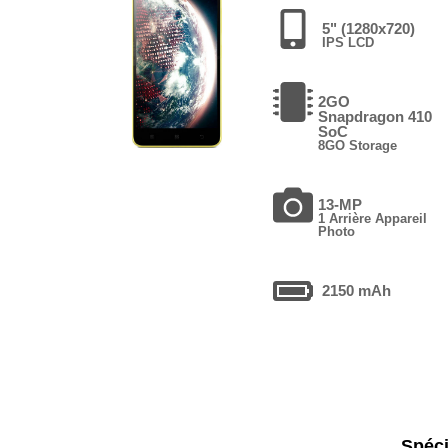
5" (1280x720)
IPS LCD
2GO
Snapdragon 410
SoC
8GO Storage
13-MP
1 Arrière Appareil
Photo
2150 mAh
Spéci