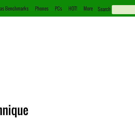
as Benchmarks
Phones
PCs
HOT!
More
Search
hnique