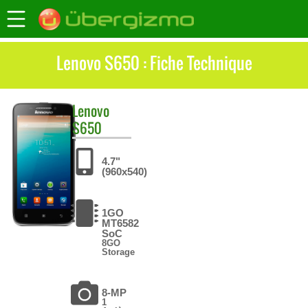
Lenovo S650 : Fiche Technique
Lenovo
S650
4.7"
(960x540)
1GO
MT6582
SoC
8GO
Storage
8-MP
1