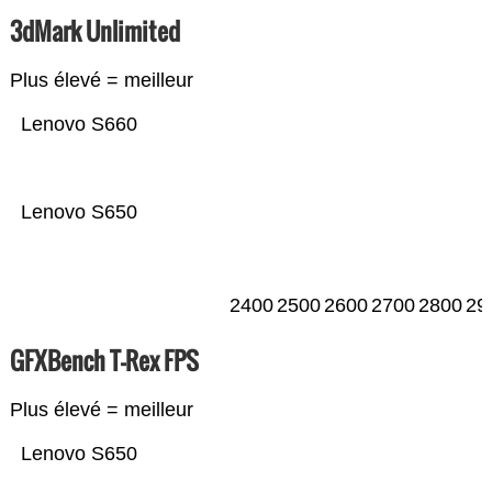
3dMark Unlimited
Plus élevé = meilleur
Lenovo S660
Lenovo S650
2400
2500
2600
2700
2800
29
GFXBench T-Rex FPS
Plus élevé = meilleur
Lenovo S650