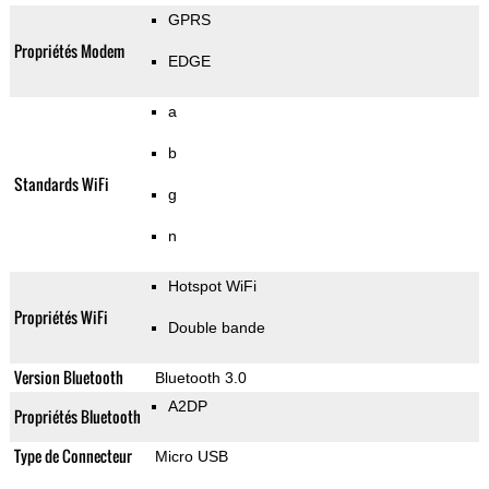
GPRS
Propriétés Modem
EDGE
a
b
Standards WiFi
g
n
Hotspot WiFi
Propriétés WiFi
Double bande
Version Bluetooth
Bluetooth 3.0
A2DP
Propriétés Bluetooth
Type de Connecteur
Micro USB