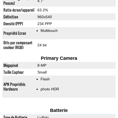
4.7"
Pouces)
Ratio écran/appareil
63.2%
Définition
960x540
Densité (PPP)
234 PPP
Multitouch
Propriété Ecran
Bits par composant
24 bit
couleur (RGB)
Primary Camera
Mégapixel
8-MP
Taille Capteur
Small
Flash
APN Propriétés
Hardware
photo HDR
Batterie
Type de Batterie
Li-Poly