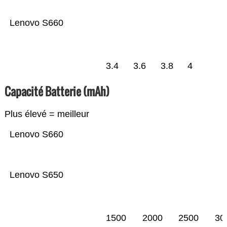
Lenovo S660
3.4
3.6
3.8
4
Capacité Batterie (mAh)
Plus élevé = meilleur
Lenovo S660
Lenovo S650
1500
2000
2500
30