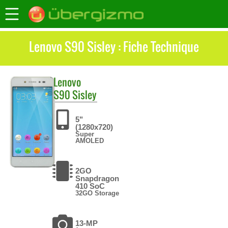
Lenovo S90 Sisley : Fiche Technique
Lenovo
S90 Sisley
5"
(1280x720)
Super
AMOLED
2GO
Snapdragon
410 SoC
32GO Storage
13-MP